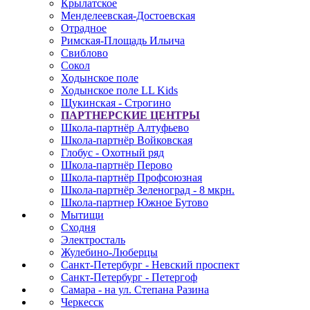
Крылатское
Менделеевская-Достоевская
Отрадное
Римская-Площадь Ильича
Свиблово
Сокол
Ходынское поле
Ходынское поле LL Kids
Щукинская - Строгино
ПАРТНЕРСКИЕ ЦЕНТРЫ
Школа-партнёр Алтуфьево
Школа-партнёр Войковская
Глобус - Охотный ряд
Школа-партнёр Перово
Школа-партнёр Профсоюзная
Школа-партнёр Зеленоград - 8 мкрн.
Школа-партнер Южное Бутово
Мытищи
Сходня
Электросталь
Жулебино-Люберцы
Санкт-Петербург - Невский проспект
Санкт-Петербург - Петергоф
Самара - на ул. Степана Разина
Черкесск