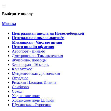
Выберите школу
Москва
Центральная школа на Новослободской
Центральная школа-партнёр
Мясницкая - Чистые пруды
Центр онлайн обучения
Аэропорт - Динамо
Дмитровская - Тимирязевская
Жулебино-Люберцы
Зеленоград - 16 мкрн.
Крылатское
Менделеевская-Достоевская
Отрадное
Римская-Площадь Ильича
Свиблово
Сокол
Ходынское поле
Ходынское поле LL Kids
Щукинская - Строгино