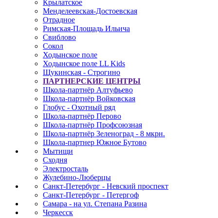
Крылатское
Менделеевская-Достоевская
Отрадное
Римская-Площадь Ильича
Свиблово
Сокол
Ходынское поле
Ходынское поле LL Kids
Щукинская - Строгино
ПАРТНЕРСКИЕ ЦЕНТРЫ
Школа-партнёр Алтуфьево
Школа-партнёр Войковская
Глобус - Охотный ряд
Школа-партнёр Перово
Школа-партнёр Профсоюзная
Школа-партнёр Зеленоград - 8 мкрн.
Школа-партнер Южное Бутово
Мытищи
Сходня
Электросталь
Жулебино-Люберцы
Санкт-Петербург - Невский проспект
Санкт-Петербург - Петергоф
Самара - на ул. Степана Разина
Черкесск