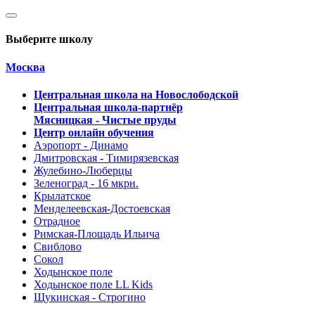
Выберите школу
Москва
Центральная школа на Новослободской
Центральная школа-партнёр
Мясницкая - Чистые пруды
Центр онлайн обучения
Аэропорт - Динамо
Дмитровская - Тимирязевская
Жулебино-Люберцы
Зеленоград - 16 мкрн.
Крылатское
Менделеевская-Достоевская
Отрадное
Римская-Площадь Ильича
Свиблово
Сокол
Ходынское поле
Ходынское поле LL Kids
Щукинская - Строгино