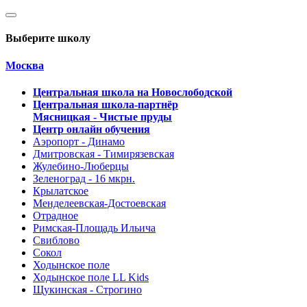
Выберите школу
Москва
Центральная школа на Новослободской
Центральная школа-партнёр
Мясницкая - Чистые пруды
Центр онлайн обучения
Аэропорт - Динамо
Дмитровская - Тимирязевская
Жулебино-Люберцы
Зеленоград - 16 мкрн.
Крылатское
Менделеевская-Достоевская
Отрадное
Римская-Площадь Ильича
Свиблово
Сокол
Ходынское поле
Ходынское поле LL Kids
Щукинская - Строгино