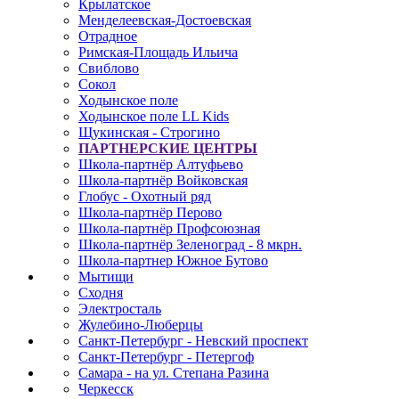
Крылатское
Менделеевская-Достоевская
Отрадное
Римская-Площадь Ильича
Свиблово
Сокол
Ходынское поле
Ходынское поле LL Kids
Щукинская - Строгино
ПАРТНЕРСКИЕ ЦЕНТРЫ
Школа-партнёр Алтуфьево
Школа-партнёр Войковская
Глобус - Охотный ряд
Школа-партнёр Перово
Школа-партнёр Профсоюзная
Школа-партнёр Зеленоград - 8 мкрн.
Школа-партнер Южное Бутово
Мытищи
Сходня
Электросталь
Жулебино-Люберцы
Санкт-Петербург - Невский проспект
Санкт-Петербург - Петергоф
Самара - на ул. Степана Разина
Черкесск