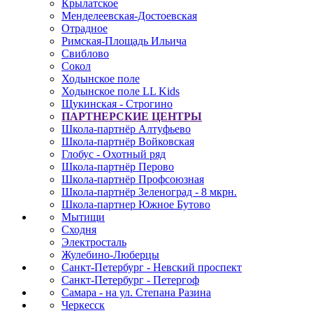
Крылатское
Менделеевская-Достоевская
Отрадное
Римская-Площадь Ильича
Свиблово
Сокол
Ходынское поле
Ходынское поле LL Kids
Щукинская - Строгино
ПАРТНЕРСКИЕ ЦЕНТРЫ
Школа-партнёр Алтуфьево
Школа-партнёр Войковская
Глобус - Охотный ряд
Школа-партнёр Перово
Школа-партнёр Профсоюзная
Школа-партнёр Зеленоград - 8 мкрн.
Школа-партнер Южное Бутово
Мытищи
Сходня
Электросталь
Жулебино-Люберцы
Санкт-Петербург - Невский проспект
Санкт-Петербург - Петергоф
Самара - на ул. Степана Разина
Черкесск