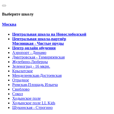
Выберите школу
Москва
Центральная школа на Новослободской
Центральная школа-партнёр
Мясницкая - Чистые пруды
Центр онлайн обучения
Аэропорт - Динамо
Дмитровская - Тимирязевская
Жулебино-Люберцы
Зеленоград - 16 мкрн.
Крылатское
Менделеевская-Достоевская
Отрадное
Римская-Площадь Ильича
Свиблово
Сокол
Ходынское поле
Ходынское поле LL Kids
Щукинская - Строгино