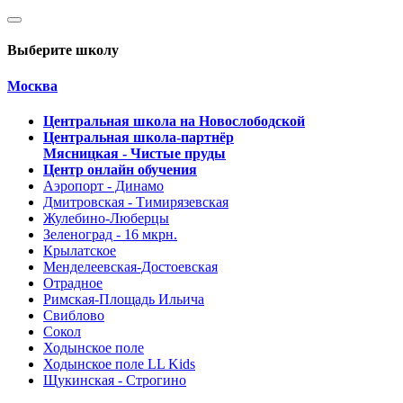
Выберите школу
Москва
Центральная школа на Новослободской
Центральная школа-партнёр
Мясницкая - Чистые пруды
Центр онлайн обучения
Аэропорт - Динамо
Дмитровская - Тимирязевская
Жулебино-Люберцы
Зеленоград - 16 мкрн.
Крылатское
Менделеевская-Достоевская
Отрадное
Римская-Площадь Ильича
Свиблово
Сокол
Ходынское поле
Ходынское поле LL Kids
Щукинская - Строгино