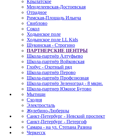
Крылатское
Менделеевская-Достоевская
Отрадное
Римская-Площадь Ильича
Свиблово
Сокол
Ходынское поле
Ходынское поле LL Kids
Щукинская - Строгино
ПАРТНЕРСКИЕ ЦЕНТРЫ
Школа-партнёр Алтуфьево
Школа-партнёр Войковская
Глобус - Охотный ряд
Школа-партнёр Перово
Школа-партнёр Профсоюзная
Школа-партнёр Зеленоград - 8 мкрн.
Школа-партнер Южное Бутово
Мытищи
Сходня
Электросталь
Жулебино-Люберцы
Санкт-Петербург - Невский проспект
Санкт-Петербург - Петергоф
Самара - на ул. Степана Разина
Черкесск