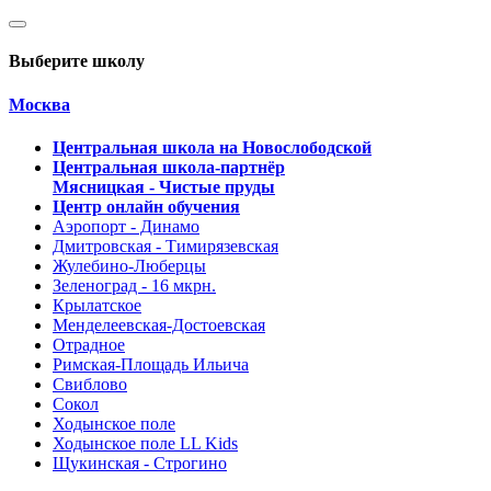
Выберите школу
Москва
Центральная школа на Новослободской
Центральная школа-партнёр
Мясницкая - Чистые пруды
Центр онлайн обучения
Аэропорт - Динамо
Дмитровская - Тимирязевская
Жулебино-Люберцы
Зеленоград - 16 мкрн.
Крылатское
Менделеевская-Достоевская
Отрадное
Римская-Площадь Ильича
Свиблово
Сокол
Ходынское поле
Ходынское поле LL Kids
Щукинская - Строгино