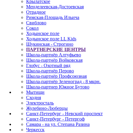
Крылатское
Менделеевская-Достоевская
Отрадное
Римская-Площадь Ильича
Свиблово
Сокол
Ходынское поле
Ходынское поле LL Kids
Щукинская - Строгино
ПАРТНЕРСКИЕ ЦЕНТРЫ
Школа-партнёр Алтуфьево
Школа-партнёр Войковская
Глобус - Охотный ряд
Школа-партнёр Перово
Школа-партнёр Профсоюзная
Школа-партнёр Зеленоград - 8 мкрн.
Школа-партнер Южное Бутово
Мытищи
Сходня
Электросталь
Жулебино-Люберцы
Санкт-Петербург - Невский проспект
Санкт-Петербург - Петергоф
Самара - на ул. Степана Разина
Черкесск