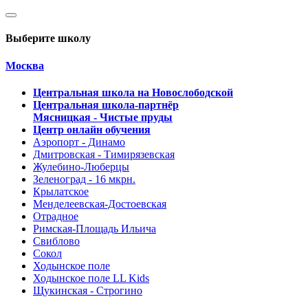
Выберите школу
Москва
Центральная школа на Новослободской
Центральная школа-партнёр
Мясницкая - Чистые пруды
Центр онлайн обучения
Аэропорт - Динамо
Дмитровская - Тимирязевская
Жулебино-Люберцы
Зеленоград - 16 мкрн.
Крылатское
Менделеевская-Достоевская
Отрадное
Римская-Площадь Ильича
Свиблово
Сокол
Ходынское поле
Ходынское поле LL Kids
Щукинская - Строгино