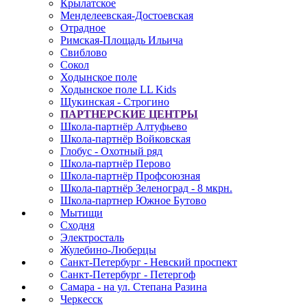
Крылатское
Менделеевская-Достоевская
Отрадное
Римская-Площадь Ильича
Свиблово
Сокол
Ходынское поле
Ходынское поле LL Kids
Щукинская - Строгино
ПАРТНЕРСКИЕ ЦЕНТРЫ
Школа-партнёр Алтуфьево
Школа-партнёр Войковская
Глобус - Охотный ряд
Школа-партнёр Перово
Школа-партнёр Профсоюзная
Школа-партнёр Зеленоград - 8 мкрн.
Школа-партнер Южное Бутово
Мытищи
Сходня
Электросталь
Жулебино-Люберцы
Санкт-Петербург - Невский проспект
Санкт-Петербург - Петергоф
Самара - на ул. Степана Разина
Черкесск