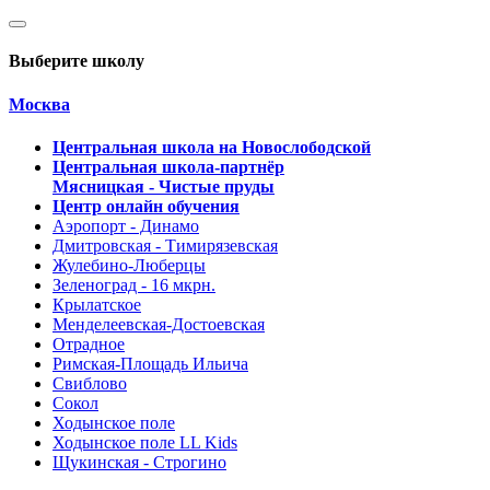
Выберите школу
Москва
Центральная школа на Новослободской
Центральная школа-партнёр
Мясницкая - Чистые пруды
Центр онлайн обучения
Аэропорт - Динамо
Дмитровская - Тимирязевская
Жулебино-Люберцы
Зеленоград - 16 мкрн.
Крылатское
Менделеевская-Достоевская
Отрадное
Римская-Площадь Ильича
Свиблово
Сокол
Ходынское поле
Ходынское поле LL Kids
Щукинская - Строгино