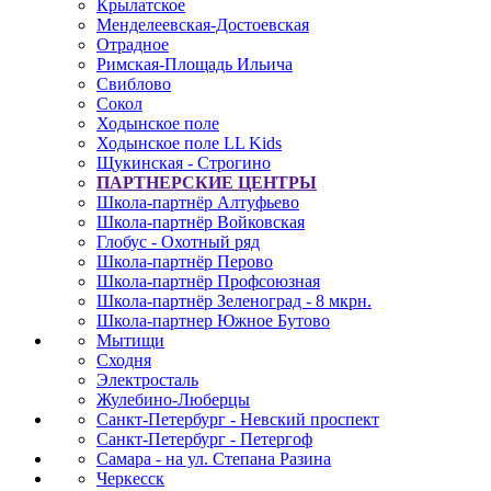
Крылатское
Менделеевская-Достоевская
Отрадное
Римская-Площадь Ильича
Свиблово
Сокол
Ходынское поле
Ходынское поле LL Kids
Щукинская - Строгино
ПАРТНЕРСКИЕ ЦЕНТРЫ
Школа-партнёр Алтуфьево
Школа-партнёр Войковская
Глобус - Охотный ряд
Школа-партнёр Перово
Школа-партнёр Профсоюзная
Школа-партнёр Зеленоград - 8 мкрн.
Школа-партнер Южное Бутово
Мытищи
Сходня
Электросталь
Жулебино-Люберцы
Санкт-Петербург - Невский проспект
Санкт-Петербург - Петергоф
Самара - на ул. Степана Разина
Черкесск