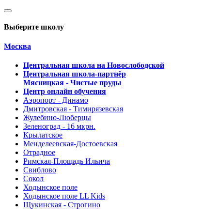
Выберите школу
Москва
Центральная школа на Новослободской
Центральная школа-партнёр
Мясницкая - Чистые пруды
Центр онлайн обучения
Аэропорт - Динамо
Дмитровская - Тимирязевская
Жулебино-Люберцы
Зеленоград - 16 мкрн.
Крылатское
Менделеевская-Достоевская
Отрадное
Римская-Площадь Ильича
Свиблово
Сокол
Ходынское поле
Ходынское поле LL Kids
Щукинская - Строгино