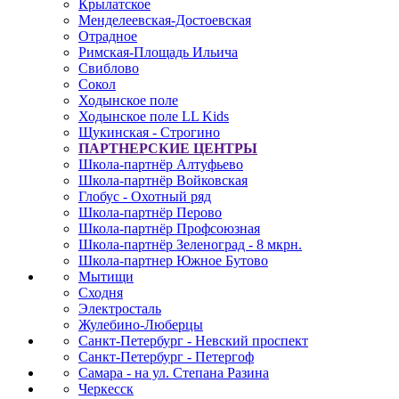
Крылатское
Менделеевская-Достоевская
Отрадное
Римская-Площадь Ильича
Свиблово
Сокол
Ходынское поле
Ходынское поле LL Kids
Щукинская - Строгино
ПАРТНЕРСКИЕ ЦЕНТРЫ
Школа-партнёр Алтуфьево
Школа-партнёр Войковская
Глобус - Охотный ряд
Школа-партнёр Перово
Школа-партнёр Профсоюзная
Школа-партнёр Зеленоград - 8 мкрн.
Школа-партнер Южное Бутово
Мытищи
Сходня
Электросталь
Жулебино-Люберцы
Санкт-Петербург - Невский проспект
Санкт-Петербург - Петергоф
Самара - на ул. Степана Разина
Черкесск