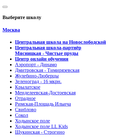
Выберите школу
Москва
Центральная школа на Новослободской
Центральная школа-партнёр
Мясницкая - Чистые пруды
Центр онлайн обучения
Аэропорт - Динамо
Дмитровская - Тимирязевская
Жулебино-Люберцы
Зеленоград - 16 мкрн.
Крылатское
Менделеевская-Достоевская
Отрадное
Римская-Площадь Ильича
Свиблово
Сокол
Ходынское поле
Ходынское поле LL Kids
Щукинская - Строгино