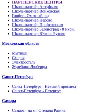
ПАРТНЕРСКИЕ ЦЕНТРЫ
Школа-партнёр Алтуфьево
Школа-партнёр Войковская
Глобус - Охотный ряд
Школа-партнёр Перово
Школа-партнёр Профсоюзная
Школа-партнёр Зеленоград - 8 мкрн.
Школа-партнер Южное Бутово
Московская область
Мытищи
Сходня
Электросталь
Жулебино-Люберцы
Санкт-Петербург
Санкт-Петербург - Невский проспект
Санкт-Петербург - Петергоф
Самара
Самара - на ул. Степана Разина