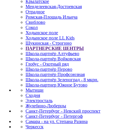
Крылатское
Менделеевская-Достоевская
Отрадное
Римская-Площадь Ильича
Свиблово
Сокол
Ходынское поле
Ходынское поле LL Kids
Щукинская - Строгино
ПАРТНЕРСКИЕ ЦЕНТРЫ
Школа-партнёр Алтуфьево
Школа-партнёр Войковская
Глобус - Охотный ряд
Школа-партнёр Перово
Школа-партнёр Профсоюзная
Школа-партнёр Зеленоград - 8 мкрн.
Школа-партнер Южное Бутово
Мытищи
Сходня
Электросталь
Жулебино-Люберцы
Санкт-Петербург - Невский проспект
Санкт-Петербург - Петергоф
Самара - на ул. Степана Разина
Черкесск