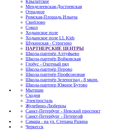
Крылатское
Менделеевская-Достоевская
Отрадное
Римская-Площадь Ильича
Свиблово
Сокол
Ходынское поле
Ходынское поле LL Kids
Щукинская - Строгино
ПАРТНЕРСКИЕ ЦЕНТРЫ
Школа-партнёр Алтуфьево
Школа-партнёр Войковская
Глобус - Охотный ряд
Школа-партнёр Перово
Школа-партнёр Профсоюзная
Школа-партнёр Зеленоград - 8 мкрн.
Школа-партнер Южное Бутово
Мытищи
Сходня
Электросталь
Жулебино-Люберцы
Санкт-Петербург - Невский проспект
Санкт-Петербург - Петергоф
Самара - на ул. Степана Разина
Черкесск