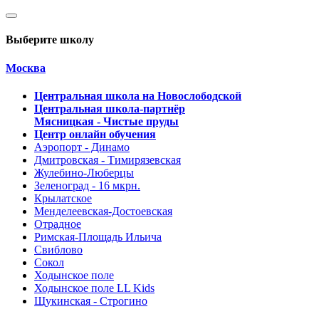
Выберите школу
Москва
Центральная школа на Новослободской
Центральная школа-партнёр
Мясницкая - Чистые пруды
Центр онлайн обучения
Аэропорт - Динамо
Дмитровская - Тимирязевская
Жулебино-Люберцы
Зеленоград - 16 мкрн.
Крылатское
Менделеевская-Достоевская
Отрадное
Римская-Площадь Ильича
Свиблово
Сокол
Ходынское поле
Ходынское поле LL Kids
Щукинская - Строгино