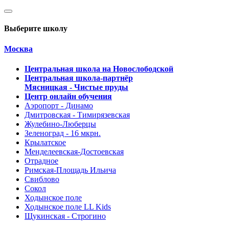
Выберите школу
Москва
Центральная школа на Новослободской
Центральная школа-партнёр
Мясницкая - Чистые пруды
Центр онлайн обучения
Аэропорт - Динамо
Дмитровская - Тимирязевская
Жулебино-Люберцы
Зеленоград - 16 мкрн.
Крылатское
Менделеевская-Достоевская
Отрадное
Римская-Площадь Ильича
Свиблово
Сокол
Ходынское поле
Ходынское поле LL Kids
Щукинская - Строгино