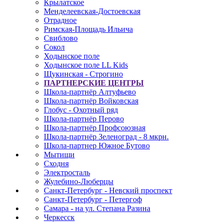
Крылатское
Менделеевская-Достоевская
Отрадное
Римская-Площадь Ильича
Свиблово
Сокол
Ходынское поле
Ходынское поле LL Kids
Щукинская - Строгино
ПАРТНЕРСКИЕ ЦЕНТРЫ
Школа-партнёр Алтуфьево
Школа-партнёр Войковская
Глобус - Охотный ряд
Школа-партнёр Перово
Школа-партнёр Профсоюзная
Школа-партнёр Зеленоград - 8 мкрн.
Школа-партнер Южное Бутово
Мытищи
Сходня
Электросталь
Жулебино-Люберцы
Санкт-Петербург - Невский проспект
Санкт-Петербург - Петергоф
Самара - на ул. Степана Разина
Черкесск