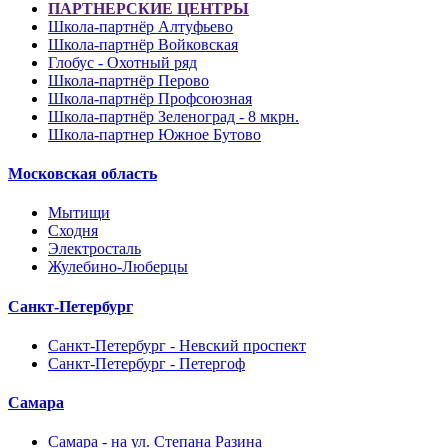
ПАРТНЕРСКИЕ ЦЕНТРЫ
Школа-партнёр Алтуфьево
Школа-партнёр Войковская
Глобус - Охотный ряд
Школа-партнёр Перово
Школа-партнёр Профсоюзная
Школа-партнёр Зеленоград - 8 мкрн.
Школа-партнер Южное Бутово
Московская область
Мытищи
Сходня
Электросталь
Жулебино-Люберцы
Санкт-Петербург
Санкт-Петербург - Невский проспект
Санкт-Петербург - Петергоф
Самара
Самара - на ул. Степана Разина