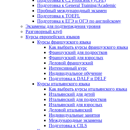
Подготовка к C2 Proficiency (CPE)
Подготовка к General Training/Academic
Пробный международный экзамен
Подготовка к TOEFL
Подготовка к ЕГЭ и ОГЭ по английскому
Экзамены для подтверждения уровня
Разговорный клуб
Курсы европейских языков
Курсы французского языка
Как выбрать курсы французского языка
Французский для подростков
Французский для взрослых
Деловой французский
Интенсивный курс
Индивидуальное обучение
Подготовка к DALF и DELF
Курсы итальянского языка
Как выбрать курсы итальянского языка
Итальянский для детей
Итальянский для подростков
Итальянский для взрослых
Деловой итальянский
Индивидуальные занятия
Международные экзамены
Подготовка к CILS