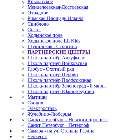
Крылатское
Менделеевская-Достоевская
Отрадное
Римская-Площадь Ильича
Свиблово
Сокол
Ходынское поле
Ходынское поле LL Kids
Щукинская - Строгино
ПАРТНЕРСКИЕ ЦЕНТРЫ
Школа-партнёр Алтуфьево
Школа-партнёр Войковская
Глобус - Охотный ряд
Школа-партнёр Перово
Школа-партнёр Профсоюзная
Школа-партнёр Зеленоград - 8 мкрн.
Школа-партнер Южное Бутово
Мытищи
Сходня
Электросталь
Жулебино-Люберцы
Санкт-Петербург - Невский проспект
Санкт-Петербург - Петергоф
Самара - на ул. Степана Разина
Черкесск