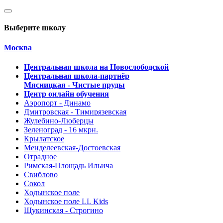
Выберите школу
Москва
Центральная школа на Новослободской
Центральная школа-партнёр
Мясницкая - Чистые пруды
Центр онлайн обучения
Аэропорт - Динамо
Дмитровская - Тимирязевская
Жулебино-Люберцы
Зеленоград - 16 мкрн.
Крылатское
Менделеевская-Достоевская
Отрадное
Римская-Площадь Ильича
Свиблово
Сокол
Ходынское поле
Ходынское поле LL Kids
Щукинская - Строгино