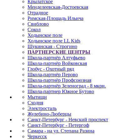
Крылатское
Менделеевская-Достоевская
Отрадное
Римская-Площадь Ильича
Свиблово
Сокол
Ходынское поле
Ходынское поле LL Kids
Щукинская - Строгино
ПАРТНЕРСКИЕ ЦЕНТРЫ
Школа-партнёр Алтуфьево
Школа-партнёр Войковская
Глобус - Охотный ряд
Школа-партнёр Перово
Школа-партнёр Профсоюзная
Школа-партнёр Зеленоград - 8 мкрн.
Школа-партнер Южное Бутово
Мытищи
Сходня
Электросталь
Жулебино-Люберцы
Санкт-Петербург - Невский проспект
Санкт-Петербург - Петергоф
Самара - на ул. Степана Разина
Черкесск