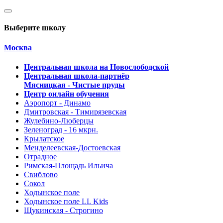
Выберите школу
Москва
Центральная школа на Новослободской
Центральная школа-партнёр
Мясницкая - Чистые пруды
Центр онлайн обучения
Аэропорт - Динамо
Дмитровская - Тимирязевская
Жулебино-Люберцы
Зеленоград - 16 мкрн.
Крылатское
Менделеевская-Достоевская
Отрадное
Римская-Площадь Ильича
Свиблово
Сокол
Ходынское поле
Ходынское поле LL Kids
Щукинская - Строгино