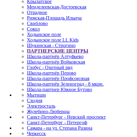
Крылатское
Менделеевская-Достоевская
Отрадное
Римская-Площадь Ильича
Свиблово
Сокол
Ходынское поле
Ходынское поле LL Kids
Щукинская - Строгино
ПАРТНЕРСКИЕ ЦЕНТРЫ
Школа-партнёр Алтуфьево
Школа-партнёр Войковская
Глобус - Охотный ряд
Школа-партнёр Перово
Школа-партнёр Профсоюзная
Школа-партнёр Зеленоград - 8 мкрн.
Школа-партнер Южное Бутово
Мытищи
Сходня
Электросталь
Жулебино-Люберцы
Санкт-Петербург - Невский проспект
Санкт-Петербург - Петергоф
Самара - на ул. Степана Разина
Черкесск