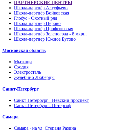
ПАРТНЕРСКИЕ ЦЕНТРЫ
Школа-партнёр Алтуфьево
Школа-партнёр Войковская
Глобус - Охотный ряд
Школа-партнёр Перово
Школа-партнёр Профсоюзная
Школа-партнёр Зеленоград - 8 мкрн.
Школа-партнер Южное Бутово
Московская область
Мытищи
Сходня
Электросталь
Жулебино-Люберцы
Санкт-Петербург
Санкт-Петербург - Невский проспект
Санкт-Петербург - Петергоф
Самара
Самара - на ул. Степана Разина