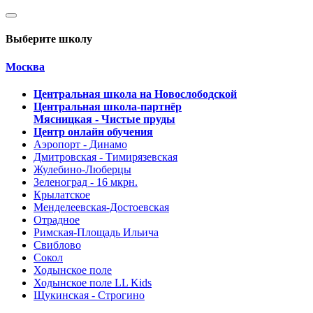
Выберите школу
Москва
Центральная школа на Новослободской
Центральная школа-партнёр
Мясницкая - Чистые пруды
Центр онлайн обучения
Аэропорт - Динамо
Дмитровская - Тимирязевская
Жулебино-Люберцы
Зеленоград - 16 мкрн.
Крылатское
Менделеевская-Достоевская
Отрадное
Римская-Площадь Ильича
Свиблово
Сокол
Ходынское поле
Ходынское поле LL Kids
Щукинская - Строгино