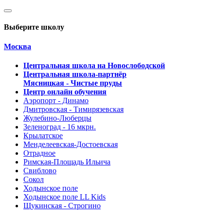
Выберите школу
Москва
Центральная школа на Новослободской
Центральная школа-партнёр
Мясницкая - Чистые пруды
Центр онлайн обучения
Аэропорт - Динамо
Дмитровская - Тимирязевская
Жулебино-Люберцы
Зеленоград - 16 мкрн.
Крылатское
Менделеевская-Достоевская
Отрадное
Римская-Площадь Ильича
Свиблово
Сокол
Ходынское поле
Ходынское поле LL Kids
Щукинская - Строгино