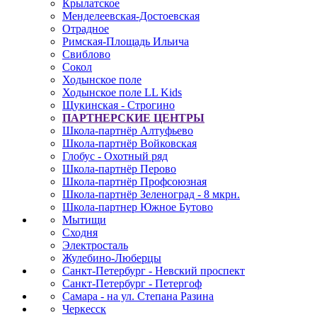
Крылатское
Менделеевская-Достоевская
Отрадное
Римская-Площадь Ильича
Свиблово
Сокол
Ходынское поле
Ходынское поле LL Kids
Щукинская - Строгино
ПАРТНЕРСКИЕ ЦЕНТРЫ
Школа-партнёр Алтуфьево
Школа-партнёр Войковская
Глобус - Охотный ряд
Школа-партнёр Перово
Школа-партнёр Профсоюзная
Школа-партнёр Зеленоград - 8 мкрн.
Школа-партнер Южное Бутово
Мытищи
Сходня
Электросталь
Жулебино-Люберцы
Санкт-Петербург - Невский проспект
Санкт-Петербург - Петергоф
Самара - на ул. Степана Разина
Черкесск