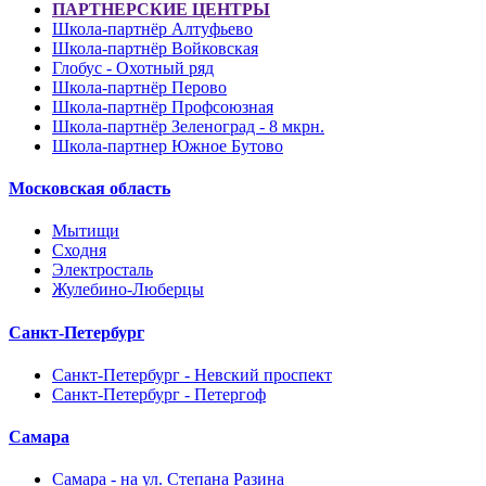
ПАРТНЕРСКИЕ ЦЕНТРЫ
Школа-партнёр Алтуфьево
Школа-партнёр Войковская
Глобус - Охотный ряд
Школа-партнёр Перово
Школа-партнёр Профсоюзная
Школа-партнёр Зеленоград - 8 мкрн.
Школа-партнер Южное Бутово
Московская область
Мытищи
Сходня
Электросталь
Жулебино-Люберцы
Санкт-Петербург
Санкт-Петербург - Невский проспект
Санкт-Петербург - Петергоф
Самара
Самара - на ул. Степана Разина