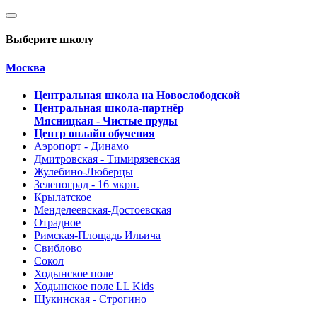
Выберите школу
Москва
Центральная школа на Новослободской
Центральная школа-партнёр
Мясницкая - Чистые пруды
Центр онлайн обучения
Аэропорт - Динамо
Дмитровская - Тимирязевская
Жулебино-Люберцы
Зеленоград - 16 мкрн.
Крылатское
Менделеевская-Достоевская
Отрадное
Римская-Площадь Ильича
Свиблово
Сокол
Ходынское поле
Ходынское поле LL Kids
Щукинская - Строгино