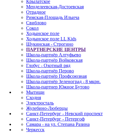
Крылатское
Менделеевская-Достоевская
Отрадное
Римская-Площадь Ильича
Свиблово
Сокол
Ходынское поле
Ходынское поле LL Kids
Щукинская - Строгино
ПАРТНЕРСКИЕ ЦЕНТРЫ
Школа-партнёр Алтуфьево
Школа-партнёр Войковская
Глобус - Охотный ряд
Школа-партнёр Перово
Школа-партнёр Профсоюзная
Школа-партнёр Зеленоград - 8 мкрн.
Школа-партнер Южное Бутово
Мытищи
Сходня
Электросталь
Жулебино-Люберцы
Санкт-Петербург - Невский проспект
Санкт-Петербург - Петергоф
Самара - на ул. Степана Разина
Черкесск