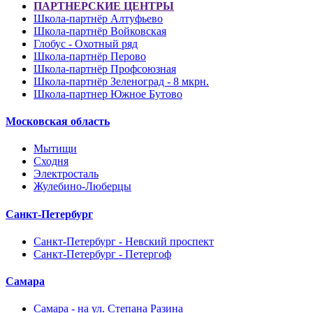
ПАРТНЕРСКИЕ ЦЕНТРЫ
Школа-партнёр Алтуфьево
Школа-партнёр Войковская
Глобус - Охотный ряд
Школа-партнёр Перово
Школа-партнёр Профсоюзная
Школа-партнёр Зеленоград - 8 мкрн.
Школа-партнер Южное Бутово
Московская область
Мытищи
Сходня
Электросталь
Жулебино-Люберцы
Санкт-Петербург
Санкт-Петербург - Невский проспект
Санкт-Петербург - Петергоф
Самара
Самара - на ул. Степана Разина