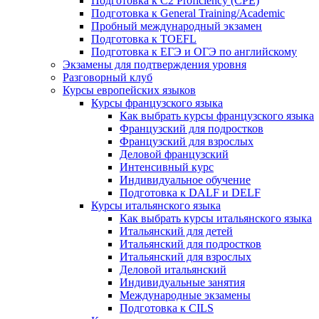
Подготовка к C2 Proficiency (CPE)
Подготовка к General Training/Academic
Пробный международный экзамен
Подготовка к TOEFL
Подготовка к ЕГЭ и ОГЭ по английскому
Экзамены для подтверждения уровня
Разговорный клуб
Курсы европейских языков
Курсы французского языка
Как выбрать курсы французского языка
Французский для подростков
Французский для взрослых
Деловой французский
Интенсивный курс
Индивидуальное обучение
Подготовка к DALF и DELF
Курсы итальянского языка
Как выбрать курсы итальянского языка
Итальянский для детей
Итальянский для подростков
Итальянский для взрослых
Деловой итальянский
Индивидуальные занятия
Международные экзамены
Подготовка к CILS