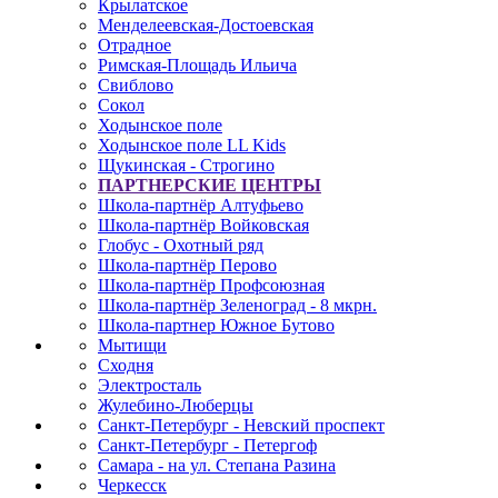
Крылатское
Менделеевская-Достоевская
Отрадное
Римская-Площадь Ильича
Свиблово
Сокол
Ходынское поле
Ходынское поле LL Kids
Щукинская - Строгино
ПАРТНЕРСКИЕ ЦЕНТРЫ
Школа-партнёр Алтуфьево
Школа-партнёр Войковская
Глобус - Охотный ряд
Школа-партнёр Перово
Школа-партнёр Профсоюзная
Школа-партнёр Зеленоград - 8 мкрн.
Школа-партнер Южное Бутово
Мытищи
Сходня
Электросталь
Жулебино-Люберцы
Санкт-Петербург - Невский проспект
Санкт-Петербург - Петергоф
Самара - на ул. Степана Разина
Черкесск