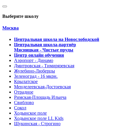
Выберите школу
Москва
Центральная школа на Новослободской
Центральная школа-партнёр
Мясницкая - Чистые пруды
Центр онлайн обучения
Аэропорт - Динамо
Дмитровская - Тимирязевская
Жулебино-Люберцы
Зеленоград - 16 мкрн.
Крылатское
Менделеевская-Достоевская
Отрадное
Римская-Площадь Ильича
Свиблово
Сокол
Ходынское поле
Ходынское поле LL Kids
Щукинская - Строгино