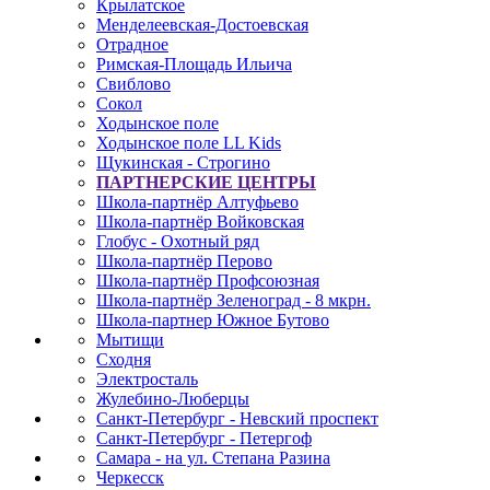
Крылатское
Менделеевская-Достоевская
Отрадное
Римская-Площадь Ильича
Свиблово
Сокол
Ходынское поле
Ходынское поле LL Kids
Щукинская - Строгино
ПАРТНЕРСКИЕ ЦЕНТРЫ
Школа-партнёр Алтуфьево
Школа-партнёр Войковская
Глобус - Охотный ряд
Школа-партнёр Перово
Школа-партнёр Профсоюзная
Школа-партнёр Зеленоград - 8 мкрн.
Школа-партнер Южное Бутово
Мытищи
Сходня
Электросталь
Жулебино-Люберцы
Санкт-Петербург - Невский проспект
Санкт-Петербург - Петергоф
Самара - на ул. Степана Разина
Черкесск