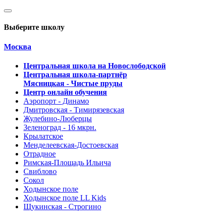
Выберите школу
Москва
Центральная школа на Новослободской
Центральная школа-партнёр
Мясницкая - Чистые пруды
Центр онлайн обучения
Аэропорт - Динамо
Дмитровская - Тимирязевская
Жулебино-Люберцы
Зеленоград - 16 мкрн.
Крылатское
Менделеевская-Достоевская
Отрадное
Римская-Площадь Ильича
Свиблово
Сокол
Ходынское поле
Ходынское поле LL Kids
Щукинская - Строгино