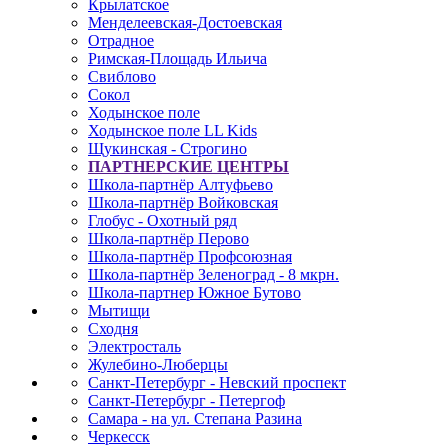
Крылатское
Менделеевская-Достоевская
Отрадное
Римская-Площадь Ильича
Свиблово
Сокол
Ходынское поле
Ходынское поле LL Kids
Щукинская - Строгино
ПАРТНЕРСКИЕ ЦЕНТРЫ
Школа-партнёр Алтуфьево
Школа-партнёр Войковская
Глобус - Охотный ряд
Школа-партнёр Перово
Школа-партнёр Профсоюзная
Школа-партнёр Зеленоград - 8 мкрн.
Школа-партнер Южное Бутово
Мытищи
Сходня
Электросталь
Жулебино-Люберцы
Санкт-Петербург - Невский проспект
Санкт-Петербург - Петергоф
Самара - на ул. Степана Разина
Черкесск