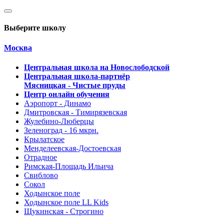
Выберите школу
Москва
Центральная школа на Новослободской
Центральная школа-партнёр
Мясницкая - Чистые пруды
Центр онлайн обучения
Аэропорт - Динамо
Дмитровская - Тимирязевская
Жулебино-Люберцы
Зеленоград - 16 мкрн.
Крылатское
Менделеевская-Достоевская
Отрадное
Римская-Площадь Ильича
Свиблово
Сокол
Ходынское поле
Ходынское поле LL Kids
Щукинская - Строгино