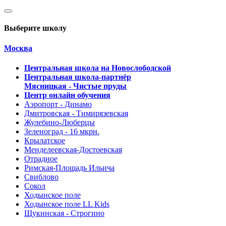
Выберите школу
Москва
Центральная школа на Новослободской
Центральная школа-партнёр
Мясницкая - Чистые пруды
Центр онлайн обучения
Аэропорт - Динамо
Дмитровская - Тимирязевская
Жулебино-Люберцы
Зеленоград - 16 мкрн.
Крылатское
Менделеевская-Достоевская
Отрадное
Римская-Площадь Ильича
Свиблово
Сокол
Ходынское поле
Ходынское поле LL Kids
Щукинская - Строгино