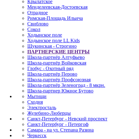
Крылатское
Менделеевская-Достоевская
Отрадное
Римская-Площадь Ильича
Свиблово
Сокол
Ходынское поле
Ходынское поле LL Kids
Щукинская - Строгино
ПАРТНЕРСКИЕ ЦЕНТРЫ
Школа-партнёр Алтуфьево
Школа-партнёр Войковская
Глобус - Охотный ряд
Школа-партнёр Перово
Школа-партнёр Профсоюзная
Школа-партнёр Зеленоград - 8 мкрн.
Школа-партнер Южное Бутово
Мытищи
Сходня
Электросталь
Жулебино-Люберцы
Санкт-Петербург - Невский проспект
Санкт-Петербург - Петергоф
Самара - на ул. Степана Разина
Черкесск