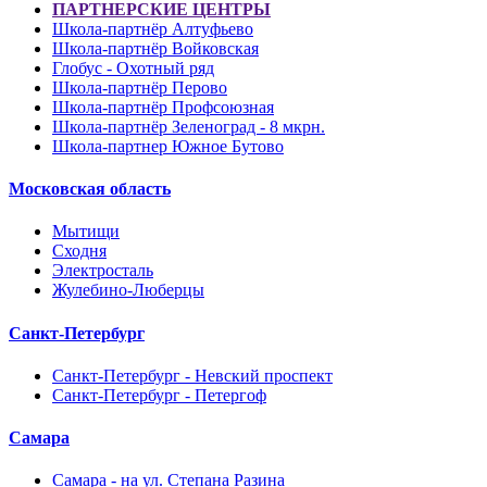
ПАРТНЕРСКИЕ ЦЕНТРЫ
Школа-партнёр Алтуфьево
Школа-партнёр Войковская
Глобус - Охотный ряд
Школа-партнёр Перово
Школа-партнёр Профсоюзная
Школа-партнёр Зеленоград - 8 мкрн.
Школа-партнер Южное Бутово
Московская область
Мытищи
Сходня
Электросталь
Жулебино-Люберцы
Санкт-Петербург
Санкт-Петербург - Невский проспект
Санкт-Петербург - Петергоф
Самара
Самара - на ул. Степана Разина