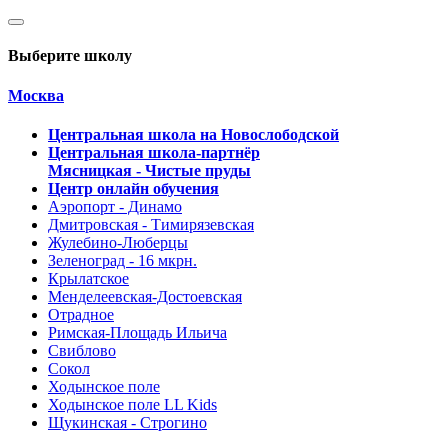
Выберите школу
Москва
Центральная школа на Новослободской
Центральная школа-партнёр
Мясницкая - Чистые пруды
Центр онлайн обучения
Аэропорт - Динамо
Дмитровская - Тимирязевская
Жулебино-Люберцы
Зеленоград - 16 мкрн.
Крылатское
Менделеевская-Достоевская
Отрадное
Римская-Площадь Ильича
Свиблово
Сокол
Ходынское поле
Ходынское поле LL Kids
Щукинская - Строгино