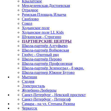
Крылатское
Менделеевская-Достоевская
Отрадное
Римская-Площадь Ильича
Свиблово
Сокол
Ходынское поле
Ходынское поле LL Kids
Щукинская - Строгино
ПАРТНЕРСКИЕ ЦЕНТРЫ
Школа-партнёр Алтуфьево
Школа-партнёр Войковская
Глобус - Охотный ряд
Школа-партнёр Перово
Школа-партнёр Профсоюзная
Школа-партнёр Зеленоград - 8 мкрн.
Школа-партнер Южное Бутово
Мытищи
Сходня
Электросталь
Жулебино-Люберцы
Санкт-Петербург - Невский проспект
Санкт-Петербург - Петергоф
Самара - на ул. Степана Разина
Черкесск