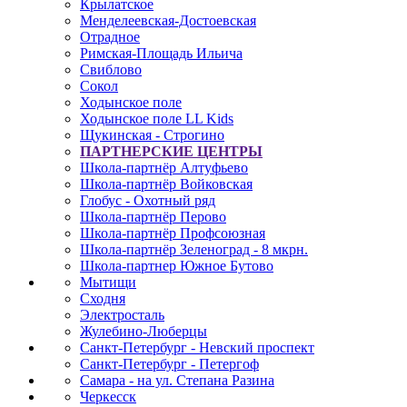
Крылатское
Менделеевская-Достоевская
Отрадное
Римская-Площадь Ильича
Свиблово
Сокол
Ходынское поле
Ходынское поле LL Kids
Щукинская - Строгино
ПАРТНЕРСКИЕ ЦЕНТРЫ
Школа-партнёр Алтуфьево
Школа-партнёр Войковская
Глобус - Охотный ряд
Школа-партнёр Перово
Школа-партнёр Профсоюзная
Школа-партнёр Зеленоград - 8 мкрн.
Школа-партнер Южное Бутово
Мытищи
Сходня
Электросталь
Жулебино-Люберцы
Санкт-Петербург - Невский проспект
Санкт-Петербург - Петергоф
Самара - на ул. Степана Разина
Черкесск