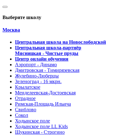
Выберите школу
Москва
Центральная школа на Новослободской
Центральная школа-партнёр
Мясницкая - Чистые пруды
Центр онлайн обучения
Аэропорт - Динамо
Дмитровская - Тимирязевская
Жулебино-Люберцы
Зеленоград - 16 мкрн.
Крылатское
Менделеевская-Достоевская
Отрадное
Римская-Площадь Ильича
Свиблово
Сокол
Ходынское поле
Ходынское поле LL Kids
Щукинская - Строгино