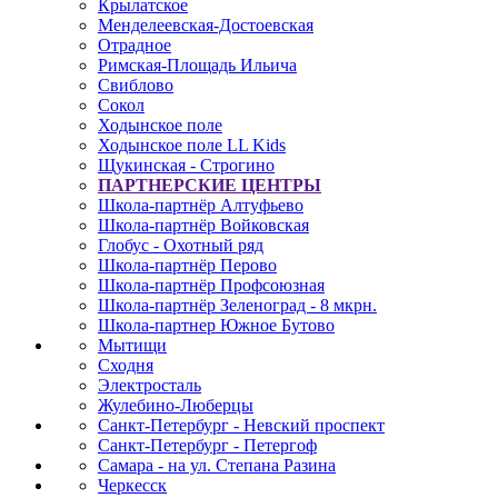
Крылатское
Менделеевская-Достоевская
Отрадное
Римская-Площадь Ильича
Свиблово
Сокол
Ходынское поле
Ходынское поле LL Kids
Щукинская - Строгино
ПАРТНЕРСКИЕ ЦЕНТРЫ
Школа-партнёр Алтуфьево
Школа-партнёр Войковская
Глобус - Охотный ряд
Школа-партнёр Перово
Школа-партнёр Профсоюзная
Школа-партнёр Зеленоград - 8 мкрн.
Школа-партнер Южное Бутово
Мытищи
Сходня
Электросталь
Жулебино-Люберцы
Санкт-Петербург - Невский проспект
Санкт-Петербург - Петергоф
Самара - на ул. Степана Разина
Черкесск