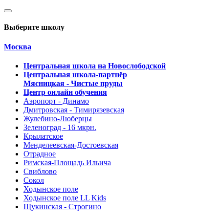
Выберите школу
Москва
Центральная школа на Новослободской
Центральная школа-партнёр
Мясницкая - Чистые пруды
Центр онлайн обучения
Аэропорт - Динамо
Дмитровская - Тимирязевская
Жулебино-Люберцы
Зеленоград - 16 мкрн.
Крылатское
Менделеевская-Достоевская
Отрадное
Римская-Площадь Ильича
Свиблово
Сокол
Ходынское поле
Ходынское поле LL Kids
Щукинская - Строгино