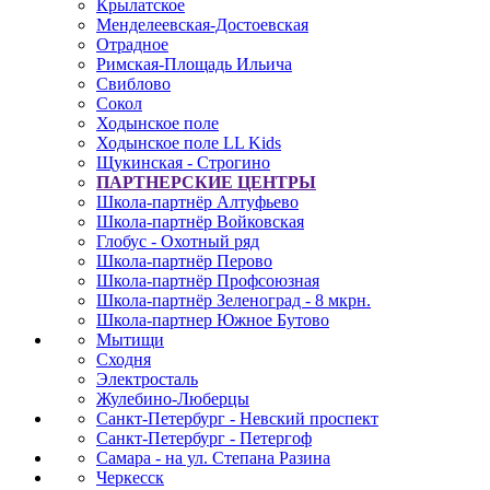
Крылатское
Менделеевская-Достоевская
Отрадное
Римская-Площадь Ильича
Свиблово
Сокол
Ходынское поле
Ходынское поле LL Kids
Щукинская - Строгино
ПАРТНЕРСКИЕ ЦЕНТРЫ
Школа-партнёр Алтуфьево
Школа-партнёр Войковская
Глобус - Охотный ряд
Школа-партнёр Перово
Школа-партнёр Профсоюзная
Школа-партнёр Зеленоград - 8 мкрн.
Школа-партнер Южное Бутово
Мытищи
Сходня
Электросталь
Жулебино-Люберцы
Санкт-Петербург - Невский проспект
Санкт-Петербург - Петергоф
Самара - на ул. Степана Разина
Черкесск