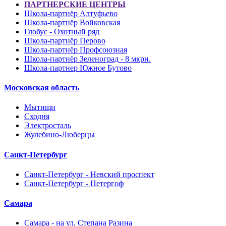
ПАРТНЕРСКИЕ ЦЕНТРЫ
Школа-партнёр Алтуфьево
Школа-партнёр Войковская
Глобус - Охотный ряд
Школа-партнёр Перово
Школа-партнёр Профсоюзная
Школа-партнёр Зеленоград - 8 мкрн.
Школа-партнер Южное Бутово
Московская область
Мытищи
Сходня
Электросталь
Жулебино-Люберцы
Санкт-Петербург
Санкт-Петербург - Невский проспект
Санкт-Петербург - Петергоф
Самара
Самара - на ул. Степана Разина