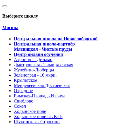
Выберите школу
Москва
Центральная школа на Новослободской
Центральная школа-партнёр
Мясницкая - Чистые пруды
Центр онлайн обучения
Аэропорт - Динамо
Дмитровская - Тимирязевская
Жулебино-Люберцы
Зеленоград - 16 мкрн.
Крылатское
Менделеевская-Достоевская
Отрадное
Римская-Площадь Ильича
Свиблово
Сокол
Ходынское поле
Ходынское поле LL Kids
Щукинская - Строгино