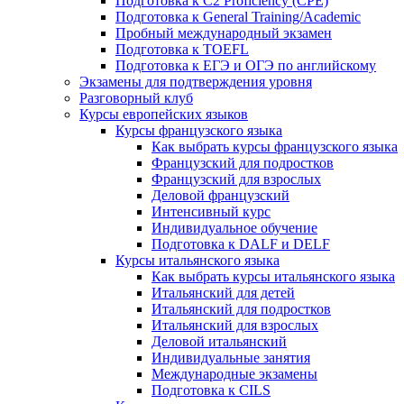
Подготовка к C2 Proficiency (CPE)
Подготовка к General Training/Academic
Пробный международный экзамен
Подготовка к TOEFL
Подготовка к ЕГЭ и ОГЭ по английскому
Экзамены для подтверждения уровня
Разговорный клуб
Курсы европейских языков
Курсы французского языка
Как выбрать курсы французского языка
Французский для подростков
Французский для взрослых
Деловой французский
Интенсивный курс
Индивидуальное обучение
Подготовка к DALF и DELF
Курсы итальянского языка
Как выбрать курсы итальянского языка
Итальянский для детей
Итальянский для подростков
Итальянский для взрослых
Деловой итальянский
Индивидуальные занятия
Международные экзамены
Подготовка к CILS