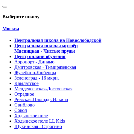
Выберите школу
Москва
Центральная школа на Новослободской
Центральная школа-партнёр
Мясницкая - Чистые пруды
Центр онлайн обучения
Аэропорт - Динамо
Дмитровская - Тимирязевская
Жулебино-Люберцы
Зеленоград - 16 мкрн.
Крылатское
Менделеевская-Достоевская
Отрадное
Римская-Площадь Ильича
Свиблово
Сокол
Ходынское поле
Ходынское поле LL Kids
Щукинская - Строгино