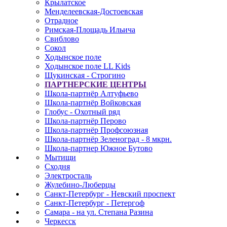
Крылатское
Менделеевская-Достоевская
Отрадное
Римская-Площадь Ильича
Свиблово
Сокол
Ходынское поле
Ходынское поле LL Kids
Щукинская - Строгино
ПАРТНЕРСКИЕ ЦЕНТРЫ
Школа-партнёр Алтуфьево
Школа-партнёр Войковская
Глобус - Охотный ряд
Школа-партнёр Перово
Школа-партнёр Профсоюзная
Школа-партнёр Зеленоград - 8 мкрн.
Школа-партнер Южное Бутово
Мытищи
Сходня
Электросталь
Жулебино-Люберцы
Санкт-Петербург - Невский проспект
Санкт-Петербург - Петергоф
Самара - на ул. Степана Разина
Черкесск