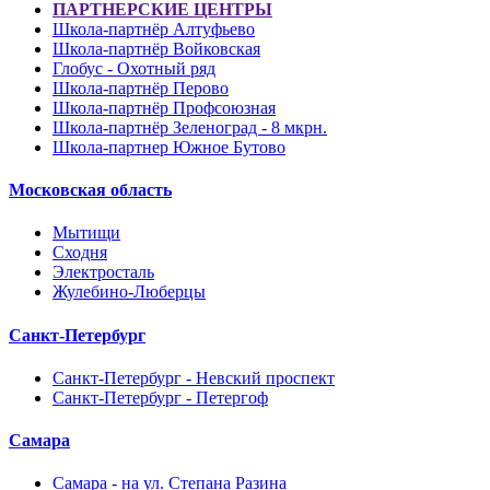
ПАРТНЕРСКИЕ ЦЕНТРЫ
Школа-партнёр Алтуфьево
Школа-партнёр Войковская
Глобус - Охотный ряд
Школа-партнёр Перово
Школа-партнёр Профсоюзная
Школа-партнёр Зеленоград - 8 мкрн.
Школа-партнер Южное Бутово
Московская область
Мытищи
Сходня
Электросталь
Жулебино-Люберцы
Санкт-Петербург
Санкт-Петербург - Невский проспект
Санкт-Петербург - Петергоф
Самара
Самара - на ул. Степана Разина