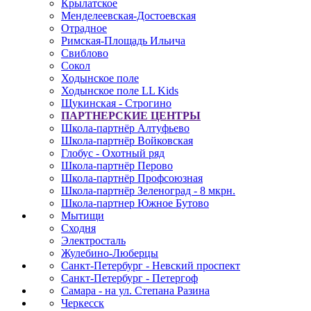
Крылатское
Менделеевская-Достоевская
Отрадное
Римская-Площадь Ильича
Свиблово
Сокол
Ходынское поле
Ходынское поле LL Kids
Щукинская - Строгино
ПАРТНЕРСКИЕ ЦЕНТРЫ
Школа-партнёр Алтуфьево
Школа-партнёр Войковская
Глобус - Охотный ряд
Школа-партнёр Перово
Школа-партнёр Профсоюзная
Школа-партнёр Зеленоград - 8 мкрн.
Школа-партнер Южное Бутово
Мытищи
Сходня
Электросталь
Жулебино-Люберцы
Санкт-Петербург - Невский проспект
Санкт-Петербург - Петергоф
Самара - на ул. Степана Разина
Черкесск