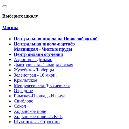
Выберите школу
Москва
Центральная школа на Новослободской
Центральная школа-партнёр
Мясницкая - Чистые пруды
Центр онлайн обучения
Аэропорт - Динамо
Дмитровская - Тимирязевская
Жулебино-Люберцы
Зеленоград - 16 мкрн.
Крылатское
Менделеевская-Достоевская
Отрадное
Римская-Площадь Ильича
Свиблово
Сокол
Ходынское поле
Ходынское поле LL Kids
Щукинская - Строгино