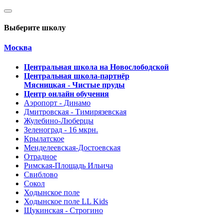
Выберите школу
Москва
Центральная школа на Новослободской
Центральная школа-партнёр
Мясницкая - Чистые пруды
Центр онлайн обучения
Аэропорт - Динамо
Дмитровская - Тимирязевская
Жулебино-Люберцы
Зеленоград - 16 мкрн.
Крылатское
Менделеевская-Достоевская
Отрадное
Римская-Площадь Ильича
Свиблово
Сокол
Ходынское поле
Ходынское поле LL Kids
Щукинская - Строгино