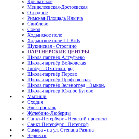
Крылатское
Менделеевская-Достоевская
Отрадное
Римская-Площадь Ильича
Свиблово
Сокол
Ходынское поле
Ходынское поле LL Kids
Щукинская - Строгино
ПАРТНЕРСКИЕ ЦЕНТРЫ
Школа-партнёр Алтуфьево
Школа-партнёр Войковская
Глобус - Охотный ряд
Школа-партнёр Перово
Школа-партнёр Профсоюзная
Школа-партнёр Зеленоград - 8 мкрн.
Школа-партнер Южное Бутово
Мытищи
Сходня
Электросталь
Жулебино-Люберцы
Санкт-Петербург - Невский проспект
Санкт-Петербург - Петергоф
Самара - на ул. Степана Разина
Черкесск