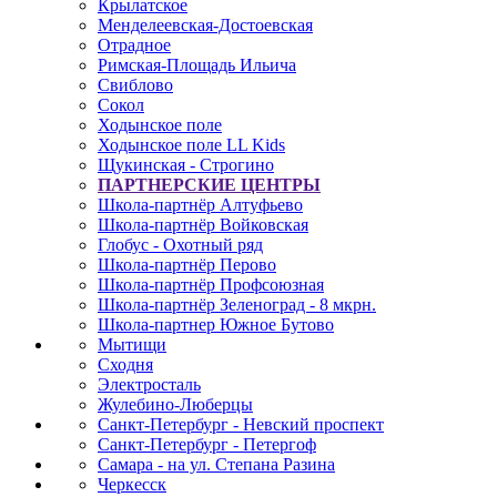
Крылатское
Менделеевская-Достоевская
Отрадное
Римская-Площадь Ильича
Свиблово
Сокол
Ходынское поле
Ходынское поле LL Kids
Щукинская - Строгино
ПАРТНЕРСКИЕ ЦЕНТРЫ
Школа-партнёр Алтуфьево
Школа-партнёр Войковская
Глобус - Охотный ряд
Школа-партнёр Перово
Школа-партнёр Профсоюзная
Школа-партнёр Зеленоград - 8 мкрн.
Школа-партнер Южное Бутово
Мытищи
Сходня
Электросталь
Жулебино-Люберцы
Санкт-Петербург - Невский проспект
Санкт-Петербург - Петергоф
Самара - на ул. Степана Разина
Черкесск