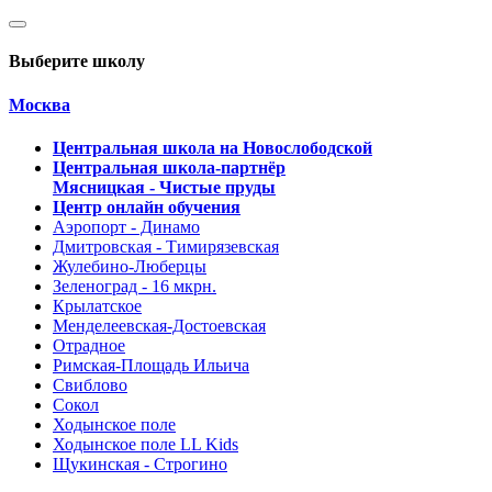
Выберите школу
Москва
Центральная школа на Новослободской
Центральная школа-партнёр
Мясницкая - Чистые пруды
Центр онлайн обучения
Аэропорт - Динамо
Дмитровская - Тимирязевская
Жулебино-Люберцы
Зеленоград - 16 мкрн.
Крылатское
Менделеевская-Достоевская
Отрадное
Римская-Площадь Ильича
Свиблово
Сокол
Ходынское поле
Ходынское поле LL Kids
Щукинская - Строгино