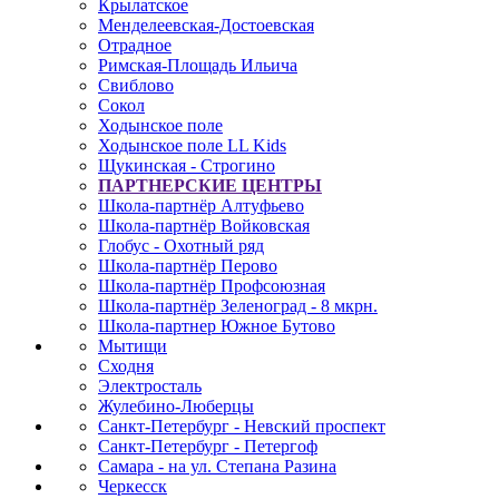
Крылатское
Менделеевская-Достоевская
Отрадное
Римская-Площадь Ильича
Свиблово
Сокол
Ходынское поле
Ходынское поле LL Kids
Щукинская - Строгино
ПАРТНЕРСКИЕ ЦЕНТРЫ
Школа-партнёр Алтуфьево
Школа-партнёр Войковская
Глобус - Охотный ряд
Школа-партнёр Перово
Школа-партнёр Профсоюзная
Школа-партнёр Зеленоград - 8 мкрн.
Школа-партнер Южное Бутово
Мытищи
Сходня
Электросталь
Жулебино-Люберцы
Санкт-Петербург - Невский проспект
Санкт-Петербург - Петергоф
Самара - на ул. Степана Разина
Черкесск