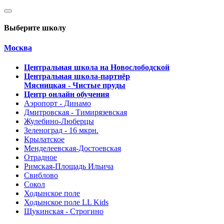
Выберите школу
Москва
Центральная школа на Новослободской
Центральная школа-партнёр
Мясницкая - Чистые пруды
Центр онлайн обучения
Аэропорт - Динамо
Дмитровская - Тимирязевская
Жулебино-Люберцы
Зеленоград - 16 мкрн.
Крылатское
Менделеевская-Достоевская
Отрадное
Римская-Площадь Ильича
Свиблово
Сокол
Ходынское поле
Ходынское поле LL Kids
Щукинская - Строгино