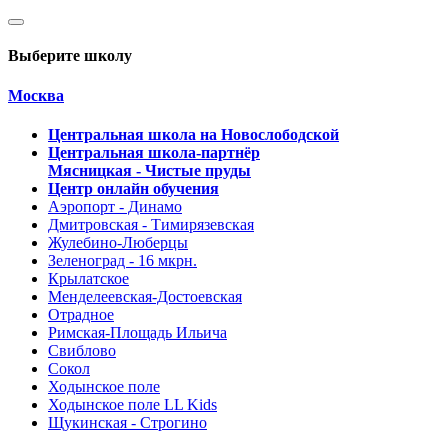
Выберите школу
Москва
Центральная школа на Новослободской
Центральная школа-партнёр
Мясницкая - Чистые пруды
Центр онлайн обучения
Аэропорт - Динамо
Дмитровская - Тимирязевская
Жулебино-Люберцы
Зеленоград - 16 мкрн.
Крылатское
Менделеевская-Достоевская
Отрадное
Римская-Площадь Ильича
Свиблово
Сокол
Ходынское поле
Ходынское поле LL Kids
Щукинская - Строгино