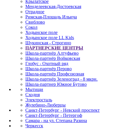
Крылатское
Менделеевская-Достоевская
Отрадное
Римская-Площадь Ильича
Свиблово
Сокол
Ходынское поле
Ходынское поле LL Kids
Щукинская - Строгино
ПАРТНЕРСКИЕ ЦЕНТРЫ
Школа-партнёр Алтуфьево
Школа-партнёр Войковская
Глобус - Охотный ряд
Школа-партнёр Перово
Школа-партнёр Профсоюзная
Школа-партнёр Зеленоград - 8 мкрн.
Школа-партнер Южное Бутово
Мытищи
Сходня
Электросталь
Жулебино-Люберцы
Санкт-Петербург - Невский проспект
Санкт-Петербург - Петергоф
Самара - на ул. Степана Разина
Черкесск