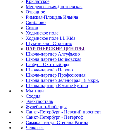
Крылатское
Менделеевская-Достоевская
Отрадное
Римская-Площадь Ильича
Свиблово
Сокол
Ходынское поле
Ходынское поле LL Kids
Щукинская - Строгино
ПАРТНЕРСКИЕ ЦЕНТРЫ
Школа-партнёр Алтуфьево
Школа-партнёр Войковская
Глобус - Охотный ряд
Школа-партнёр Перово
Школа-партнёр Профсоюзная
Школа-партнёр Зеленоград - 8 мкрн.
Школа-партнер Южное Бутово
Мытищи
Сходня
Электросталь
Жулебино-Люберцы
Санкт-Петербург - Невский проспект
Санкт-Петербург - Петергоф
Самара - на ул. Степана Разина
Черкесск