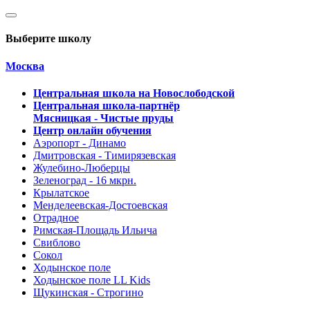
Выберите школу
Москва
Центральная школа на Новослободской
Центральная школа-партнёр
Мясницкая - Чистые пруды
Центр онлайн обучения
Аэропорт - Динамо
Дмитровская - Тимирязевская
Жулебино-Люберцы
Зеленоград - 16 мкрн.
Крылатское
Менделеевская-Достоевская
Отрадное
Римская-Площадь Ильича
Свиблово
Сокол
Ходынское поле
Ходынское поле LL Kids
Щукинская - Строгино