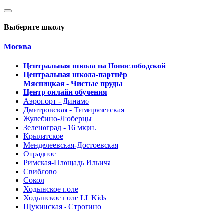
Выберите школу
Москва
Центральная школа на Новослободской
Центральная школа-партнёр
Мясницкая - Чистые пруды
Центр онлайн обучения
Аэропорт - Динамо
Дмитровская - Тимирязевская
Жулебино-Люберцы
Зеленоград - 16 мкрн.
Крылатское
Менделеевская-Достоевская
Отрадное
Римская-Площадь Ильича
Свиблово
Сокол
Ходынское поле
Ходынское поле LL Kids
Щукинская - Строгино