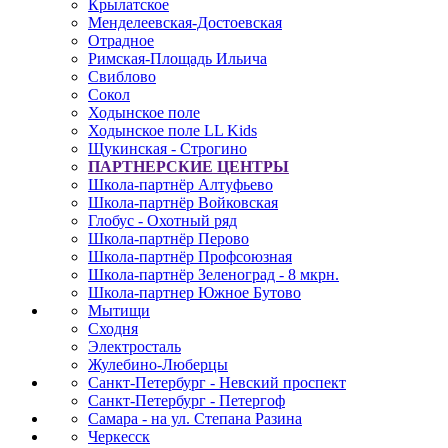
Крылатское
Менделеевская-Достоевская
Отрадное
Римская-Площадь Ильича
Свиблово
Сокол
Ходынское поле
Ходынское поле LL Kids
Щукинская - Строгино
ПАРТНЕРСКИЕ ЦЕНТРЫ
Школа-партнёр Алтуфьево
Школа-партнёр Войковская
Глобус - Охотный ряд
Школа-партнёр Перово
Школа-партнёр Профсоюзная
Школа-партнёр Зеленоград - 8 мкрн.
Школа-партнер Южное Бутово
Мытищи
Сходня
Электросталь
Жулебино-Люберцы
Санкт-Петербург - Невский проспект
Санкт-Петербург - Петергоф
Самара - на ул. Степана Разина
Черкесск