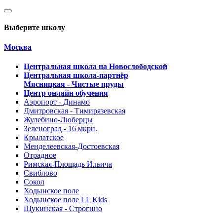
Выберите школу
Москва
Центральная школа на Новослободской
Центральная школа-партнёр
Мясницкая - Чистые пруды
Центр онлайн обучения
Аэропорт - Динамо
Дмитровская - Тимирязевская
Жулебино-Люберцы
Зеленоград - 16 мкрн.
Крылатское
Менделеевская-Достоевская
Отрадное
Римская-Площадь Ильича
Свиблово
Сокол
Ходынское поле
Ходынское поле LL Kids
Щукинская - Строгино