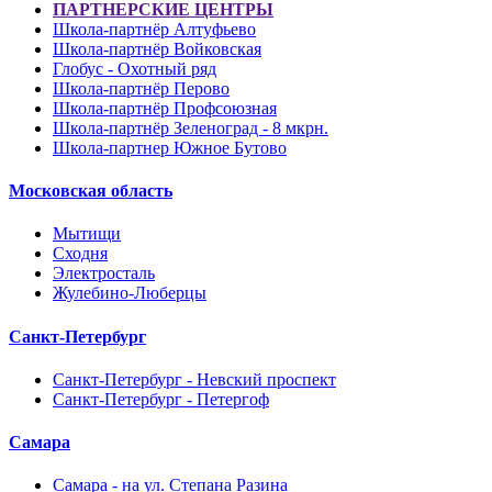
ПАРТНЕРСКИЕ ЦЕНТРЫ
Школа-партнёр Алтуфьево
Школа-партнёр Войковская
Глобус - Охотный ряд
Школа-партнёр Перово
Школа-партнёр Профсоюзная
Школа-партнёр Зеленоград - 8 мкрн.
Школа-партнер Южное Бутово
Московская область
Мытищи
Сходня
Электросталь
Жулебино-Люберцы
Санкт-Петербург
Санкт-Петербург - Невский проспект
Санкт-Петербург - Петергоф
Самара
Самара - на ул. Степана Разина