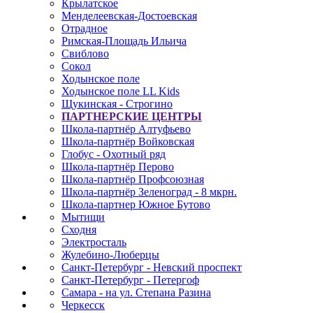
Крылатское
Менделеевская-Достоевская
Отрадное
Римская-Площадь Ильича
Свиблово
Сокол
Ходынское поле
Ходынское поле LL Kids
Щукинская - Строгино
ПАРТНЕРСКИЕ ЦЕНТРЫ
Школа-партнёр Алтуфьево
Школа-партнёр Войковская
Глобус - Охотный ряд
Школа-партнёр Перово
Школа-партнёр Профсоюзная
Школа-партнёр Зеленоград - 8 мкрн.
Школа-партнер Южное Бутово
Мытищи
Сходня
Электросталь
Жулебино-Люберцы
Санкт-Петербург - Невский проспект
Санкт-Петербург - Петергоф
Самара - на ул. Степана Разина
Черкесск