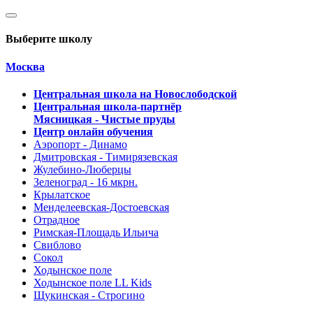
Выберите школу
Москва
Центральная школа на Новослободской
Центральная школа-партнёр
Мясницкая - Чистые пруды
Центр онлайн обучения
Аэропорт - Динамо
Дмитровская - Тимирязевская
Жулебино-Люберцы
Зеленоград - 16 мкрн.
Крылатское
Менделеевская-Достоевская
Отрадное
Римская-Площадь Ильича
Свиблово
Сокол
Ходынское поле
Ходынское поле LL Kids
Щукинская - Строгино