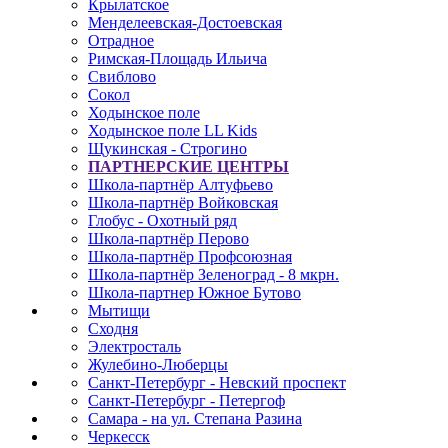
Крылатское
Менделеевская-Достоевская
Отрадное
Римская-Площадь Ильича
Свиблово
Сокол
Ходынское поле
Ходынское поле LL Kids
Щукинская - Строгино
ПАРТНЕРСКИЕ ЦЕНТРЫ
Школа-партнёр Алтуфьево
Школа-партнёр Войковская
Глобус - Охотный ряд
Школа-партнёр Перово
Школа-партнёр Профсоюзная
Школа-партнёр Зеленоград - 8 мкрн.
Школа-партнер Южное Бутово
Мытищи
Сходня
Электросталь
Жулебино-Люберцы
Санкт-Петербург - Невский проспект
Санкт-Петербург - Петергоф
Самара - на ул. Степана Разина
Черкесск