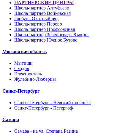
ПАРТНЕРСКИЕ ЦЕНТРЫ
Школа-партнёр Алтуфьево
Школа-партнёр Войковская
Глобус - Охотный ряд
Школа-партнёр Перово
Школа-партнёр Профсоюзная
Школа-партнёр Зеленоград - 8 мкрн.
Школа-партнер Южное Бутово
Московская область
Мытищи
Сходня
Электросталь
Жулебино-Люберцы
Санкт-Петербург
Санкт-Петербург - Невский проспект
Санкт-Петербург - Петергоф
Самара
Самара - на ул. Степана Разина