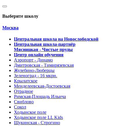
Выберите школу
Москва
Центральная школа на Новослободской
Центральная школа-партнёр
Мясницкая - Чистые пруды
Центр онлайн обучения
Аэропорт - Динамо
Дмитровская - Тимирязевская
Жулебино-Люберцы
Зеленоград - 16 мкрн.
Крылатское
Менделеевская-Достоевская
Отрадное
Римская-Площадь Ильича
Свиблово
Сокол
Ходынское поле
Ходынское поле LL Kids
Щукинская - Строгино