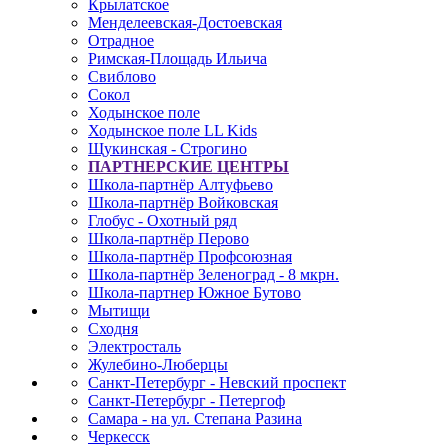
Крылатское
Менделеевская-Достоевская
Отрадное
Римская-Площадь Ильича
Свиблово
Сокол
Ходынское поле
Ходынское поле LL Kids
Щукинская - Строгино
ПАРТНЕРСКИЕ ЦЕНТРЫ
Школа-партнёр Алтуфьево
Школа-партнёр Войковская
Глобус - Охотный ряд
Школа-партнёр Перово
Школа-партнёр Профсоюзная
Школа-партнёр Зеленоград - 8 мкрн.
Школа-партнер Южное Бутово
Мытищи
Сходня
Электросталь
Жулебино-Люберцы
Санкт-Петербург - Невский проспект
Санкт-Петербург - Петергоф
Самара - на ул. Степана Разина
Черкесск