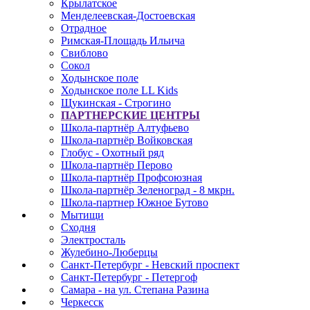
Крылатское
Менделеевская-Достоевская
Отрадное
Римская-Площадь Ильича
Свиблово
Сокол
Ходынское поле
Ходынское поле LL Kids
Щукинская - Строгино
ПАРТНЕРСКИЕ ЦЕНТРЫ
Школа-партнёр Алтуфьево
Школа-партнёр Войковская
Глобус - Охотный ряд
Школа-партнёр Перово
Школа-партнёр Профсоюзная
Школа-партнёр Зеленоград - 8 мкрн.
Школа-партнер Южное Бутово
Мытищи
Сходня
Электросталь
Жулебино-Люберцы
Санкт-Петербург - Невский проспект
Санкт-Петербург - Петергоф
Самара - на ул. Степана Разина
Черкесск