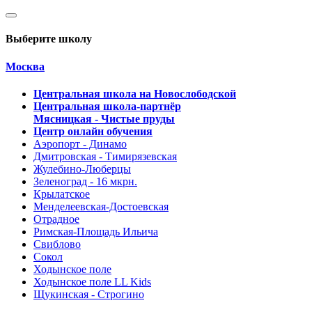
Выберите школу
Москва
Центральная школа на Новослободской
Центральная школа-партнёр
Мясницкая - Чистые пруды
Центр онлайн обучения
Аэропорт - Динамо
Дмитровская - Тимирязевская
Жулебино-Люберцы
Зеленоград - 16 мкрн.
Крылатское
Менделеевская-Достоевская
Отрадное
Римская-Площадь Ильича
Свиблово
Сокол
Ходынское поле
Ходынское поле LL Kids
Щукинская - Строгино