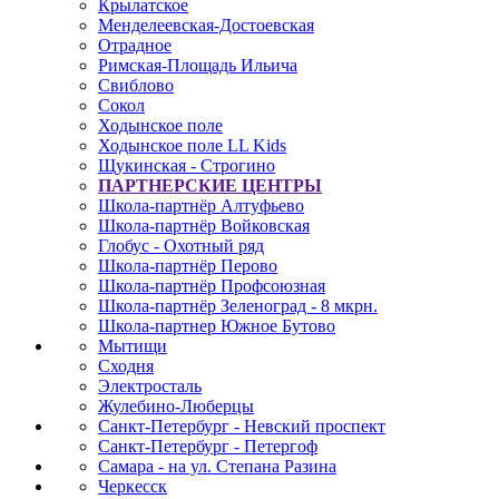
Крылатское
Менделеевская-Достоевская
Отрадное
Римская-Площадь Ильича
Свиблово
Сокол
Ходынское поле
Ходынское поле LL Kids
Щукинская - Строгино
ПАРТНЕРСКИЕ ЦЕНТРЫ
Школа-партнёр Алтуфьево
Школа-партнёр Войковская
Глобус - Охотный ряд
Школа-партнёр Перово
Школа-партнёр Профсоюзная
Школа-партнёр Зеленоград - 8 мкрн.
Школа-партнер Южное Бутово
Мытищи
Сходня
Электросталь
Жулебино-Люберцы
Санкт-Петербург - Невский проспект
Санкт-Петербург - Петергоф
Самара - на ул. Степана Разина
Черкесск