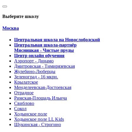
Выберите школу
Москва
Центральная школа на Новослободской
Центральная школа-партнёр
Мясницкая - Чистые пруды
Центр онлайн обучения
Аэропорт - Динамо
Дмитровская - Тимирязевская
Жулебино-Люберцы
Зеленоград - 16 мкрн.
Крылатское
Менделеевская-Достоевская
Отрадное
Римская-Площадь Ильича
Свиблово
Сокол
Ходынское поле
Ходынское поле LL Kids
Щукинская - Строгино