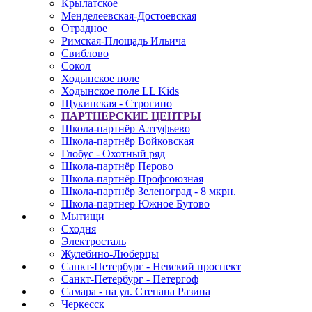
Крылатское
Менделеевская-Достоевская
Отрадное
Римская-Площадь Ильича
Свиблово
Сокол
Ходынское поле
Ходынское поле LL Kids
Щукинская - Строгино
ПАРТНЕРСКИЕ ЦЕНТРЫ
Школа-партнёр Алтуфьево
Школа-партнёр Войковская
Глобус - Охотный ряд
Школа-партнёр Перово
Школа-партнёр Профсоюзная
Школа-партнёр Зеленоград - 8 мкрн.
Школа-партнер Южное Бутово
Мытищи
Сходня
Электросталь
Жулебино-Люберцы
Санкт-Петербург - Невский проспект
Санкт-Петербург - Петергоф
Самара - на ул. Степана Разина
Черкесск