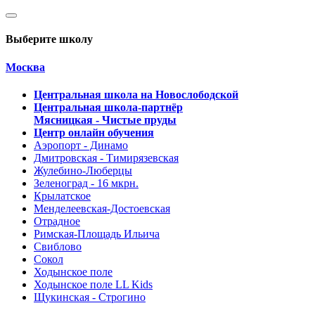
Выберите школу
Москва
Центральная школа на Новослободской
Центральная школа-партнёр
Мясницкая - Чистые пруды
Центр онлайн обучения
Аэропорт - Динамо
Дмитровская - Тимирязевская
Жулебино-Люберцы
Зеленоград - 16 мкрн.
Крылатское
Менделеевская-Достоевская
Отрадное
Римская-Площадь Ильича
Свиблово
Сокол
Ходынское поле
Ходынское поле LL Kids
Щукинская - Строгино