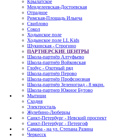
Крылатское
Менделеевская-Достоевская
Отрадное
Римская-Площадь Ильича
Свиблово
Сокол
Ходынское поле
Ходынское поле LL Kids
Щукинская - Строгино
ПАРТНЕРСКИЕ ЦЕНТРЫ
Школа-партнёр Алтуфьево
Школа-партнёр Войковская
Глобус - Охотный ряд
Школа-партнёр Перово
Школа-партнёр Профсоюзная
Школа-партнёр Зеленоград - 8 мкрн.
Школа-партнер Южное Бутово
Мытищи
Сходня
Электросталь
Жулебино-Люберцы
Санкт-Петербург - Невский проспект
Санкт-Петербург - Петергоф
Самара - на ул. Степана Разина
Черкесск