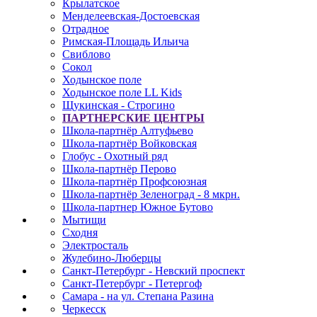
Крылатское
Менделеевская-Достоевская
Отрадное
Римская-Площадь Ильича
Свиблово
Сокол
Ходынское поле
Ходынское поле LL Kids
Щукинская - Строгино
ПАРТНЕРСКИЕ ЦЕНТРЫ
Школа-партнёр Алтуфьево
Школа-партнёр Войковская
Глобус - Охотный ряд
Школа-партнёр Перово
Школа-партнёр Профсоюзная
Школа-партнёр Зеленоград - 8 мкрн.
Школа-партнер Южное Бутово
Мытищи
Сходня
Электросталь
Жулебино-Люберцы
Санкт-Петербург - Невский проспект
Санкт-Петербург - Петергоф
Самара - на ул. Степана Разина
Черкесск