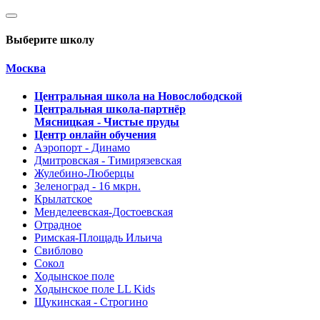
Выберите школу
Москва
Центральная школа на Новослободской
Центральная школа-партнёр
Мясницкая - Чистые пруды
Центр онлайн обучения
Аэропорт - Динамо
Дмитровская - Тимирязевская
Жулебино-Люберцы
Зеленоград - 16 мкрн.
Крылатское
Менделеевская-Достоевская
Отрадное
Римская-Площадь Ильича
Свиблово
Сокол
Ходынское поле
Ходынское поле LL Kids
Щукинская - Строгино