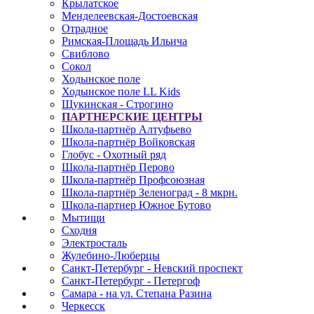
Крылатское
Менделеевская-Достоевская
Отрадное
Римская-Площадь Ильича
Свиблово
Сокол
Ходынское поле
Ходынское поле LL Kids
Щукинская - Строгино
ПАРТНЕРСКИЕ ЦЕНТРЫ
Школа-партнёр Алтуфьево
Школа-партнёр Войковская
Глобус - Охотный ряд
Школа-партнёр Перово
Школа-партнёр Профсоюзная
Школа-партнёр Зеленоград - 8 мкрн.
Школа-партнер Южное Бутово
Мытищи
Сходня
Электросталь
Жулебино-Люберцы
Санкт-Петербург - Невский проспект
Санкт-Петербург - Петергоф
Самара - на ул. Степана Разина
Черкесск