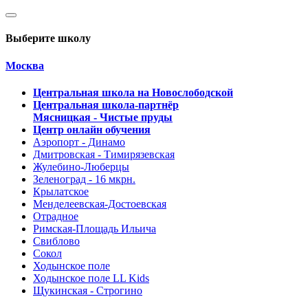
Выберите школу
Москва
Центральная школа на Новослободской
Центральная школа-партнёр
Мясницкая - Чистые пруды
Центр онлайн обучения
Аэропорт - Динамо
Дмитровская - Тимирязевская
Жулебино-Люберцы
Зеленоград - 16 мкрн.
Крылатское
Менделеевская-Достоевская
Отрадное
Римская-Площадь Ильича
Свиблово
Сокол
Ходынское поле
Ходынское поле LL Kids
Щукинская - Строгино