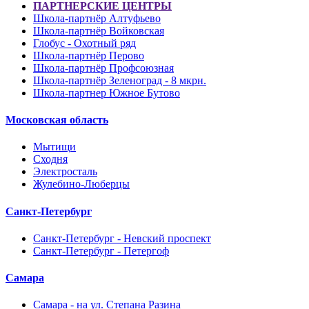
ПАРТНЕРСКИЕ ЦЕНТРЫ
Школа-партнёр Алтуфьево
Школа-партнёр Войковская
Глобус - Охотный ряд
Школа-партнёр Перово
Школа-партнёр Профсоюзная
Школа-партнёр Зеленоград - 8 мкрн.
Школа-партнер Южное Бутово
Московская область
Мытищи
Сходня
Электросталь
Жулебино-Люберцы
Санкт-Петербург
Санкт-Петербург - Невский проспект
Санкт-Петербург - Петергоф
Самара
Самара - на ул. Степана Разина