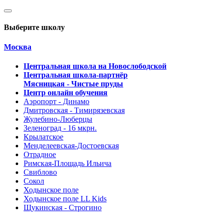
Выберите школу
Москва
Центральная школа на Новослободской
Центральная школа-партнёр
Мясницкая - Чистые пруды
Центр онлайн обучения
Аэропорт - Динамо
Дмитровская - Тимирязевская
Жулебино-Люберцы
Зеленоград - 16 мкрн.
Крылатское
Менделеевская-Достоевская
Отрадное
Римская-Площадь Ильича
Свиблово
Сокол
Ходынское поле
Ходынское поле LL Kids
Щукинская - Строгино