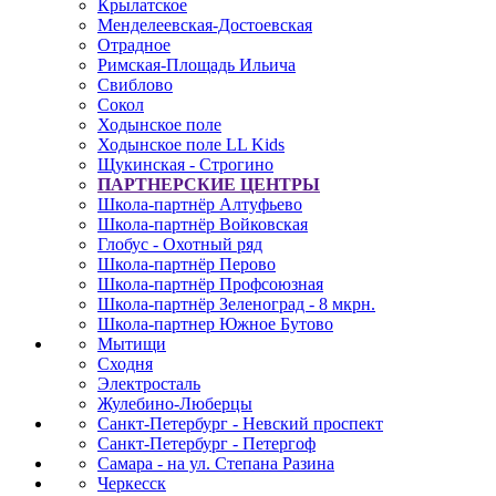
Крылатское
Менделеевская-Достоевская
Отрадное
Римская-Площадь Ильича
Свиблово
Сокол
Ходынское поле
Ходынское поле LL Kids
Щукинская - Строгино
ПАРТНЕРСКИЕ ЦЕНТРЫ
Школа-партнёр Алтуфьево
Школа-партнёр Войковская
Глобус - Охотный ряд
Школа-партнёр Перово
Школа-партнёр Профсоюзная
Школа-партнёр Зеленоград - 8 мкрн.
Школа-партнер Южное Бутово
Мытищи
Сходня
Электросталь
Жулебино-Люберцы
Санкт-Петербург - Невский проспект
Санкт-Петербург - Петергоф
Самара - на ул. Степана Разина
Черкесск