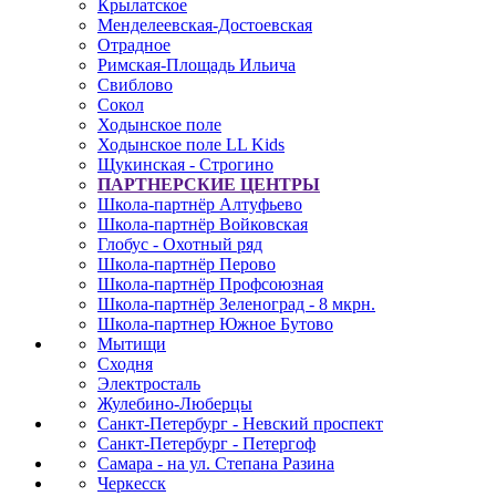
Крылатское
Менделеевская-Достоевская
Отрадное
Римская-Площадь Ильича
Свиблово
Сокол
Ходынское поле
Ходынское поле LL Kids
Щукинская - Строгино
ПАРТНЕРСКИЕ ЦЕНТРЫ
Школа-партнёр Алтуфьево
Школа-партнёр Войковская
Глобус - Охотный ряд
Школа-партнёр Перово
Школа-партнёр Профсоюзная
Школа-партнёр Зеленоград - 8 мкрн.
Школа-партнер Южное Бутово
Мытищи
Сходня
Электросталь
Жулебино-Люберцы
Санкт-Петербург - Невский проспект
Санкт-Петербург - Петергоф
Самара - на ул. Степана Разина
Черкесск