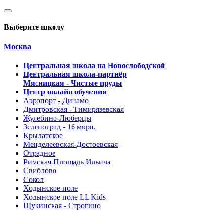
Выберите школу
Москва
Центральная школа на Новослободской
Центральная школа-партнёр
Мясницкая - Чистые пруды
Центр онлайн обучения
Аэропорт - Динамо
Дмитровская - Тимирязевская
Жулебино-Люберцы
Зеленоград - 16 мкрн.
Крылатское
Менделеевская-Достоевская
Отрадное
Римская-Площадь Ильича
Свиблово
Сокол
Ходынское поле
Ходынское поле LL Kids
Щукинская - Строгино