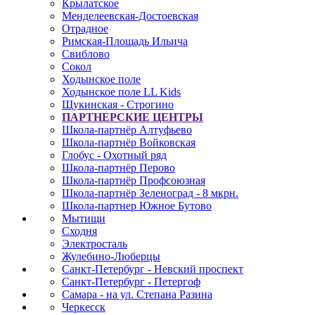
Крылатское
Менделеевская-Достоевская
Отрадное
Римская-Площадь Ильича
Свиблово
Сокол
Ходынское поле
Ходынское поле LL Kids
Щукинская - Строгино
ПАРТНЕРСКИЕ ЦЕНТРЫ
Школа-партнёр Алтуфьево
Школа-партнёр Войковская
Глобус - Охотный ряд
Школа-партнёр Перово
Школа-партнёр Профсоюзная
Школа-партнёр Зеленоград - 8 мкрн.
Школа-партнер Южное Бутово
Мытищи
Сходня
Электросталь
Жулебино-Люберцы
Санкт-Петербург - Невский проспект
Санкт-Петербург - Петергоф
Самара - на ул. Степана Разина
Черкесск