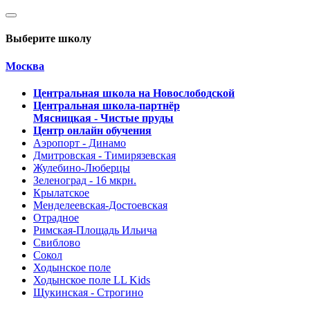
Выберите школу
Москва
Центральная школа на Новослободской
Центральная школа-партнёр
Мясницкая - Чистые пруды
Центр онлайн обучения
Аэропорт - Динамо
Дмитровская - Тимирязевская
Жулебино-Люберцы
Зеленоград - 16 мкрн.
Крылатское
Менделеевская-Достоевская
Отрадное
Римская-Площадь Ильича
Свиблово
Сокол
Ходынское поле
Ходынское поле LL Kids
Щукинская - Строгино