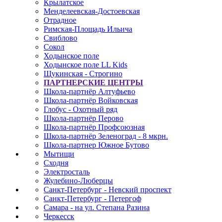
Крылатское
Менделеевская-Достоевская
Отрадное
Римская-Площадь Ильича
Свиблово
Сокол
Ходынское поле
Ходынское поле LL Kids
Щукинская - Строгино
ПАРТНЕРСКИЕ ЦЕНТРЫ
Школа-партнёр Алтуфьево
Школа-партнёр Войковская
Глобус - Охотный ряд
Школа-партнёр Перово
Школа-партнёр Профсоюзная
Школа-партнёр Зеленоград - 8 мкрн.
Школа-партнер Южное Бутово
Мытищи
Сходня
Электросталь
Жулебино-Люберцы
Санкт-Петербург - Невский проспект
Санкт-Петербург - Петергоф
Самара - на ул. Степана Разина
Черкесск