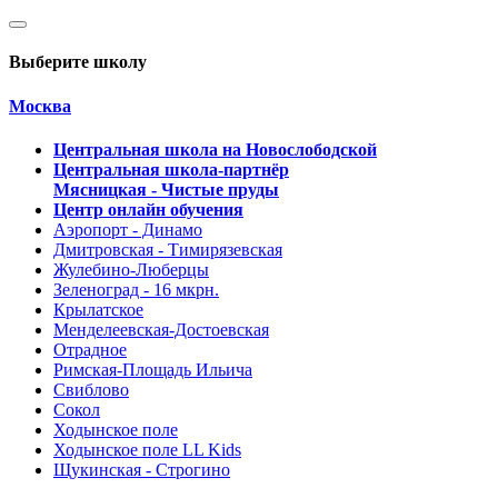
Выберите школу
Москва
Центральная школа на Новослободской
Центральная школа-партнёр
Мясницкая - Чистые пруды
Центр онлайн обучения
Аэропорт - Динамо
Дмитровская - Тимирязевская
Жулебино-Люберцы
Зеленоград - 16 мкрн.
Крылатское
Менделеевская-Достоевская
Отрадное
Римская-Площадь Ильича
Свиблово
Сокол
Ходынское поле
Ходынское поле LL Kids
Щукинская - Строгино