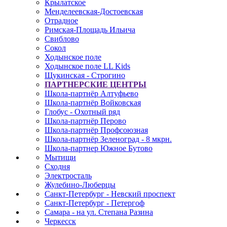
Крылатское
Менделеевская-Достоевская
Отрадное
Римская-Площадь Ильича
Свиблово
Сокол
Ходынское поле
Ходынское поле LL Kids
Щукинская - Строгино
ПАРТНЕРСКИЕ ЦЕНТРЫ
Школа-партнёр Алтуфьево
Школа-партнёр Войковская
Глобус - Охотный ряд
Школа-партнёр Перово
Школа-партнёр Профсоюзная
Школа-партнёр Зеленоград - 8 мкрн.
Школа-партнер Южное Бутово
Мытищи
Сходня
Электросталь
Жулебино-Люберцы
Санкт-Петербург - Невский проспект
Санкт-Петербург - Петергоф
Самара - на ул. Степана Разина
Черкесск