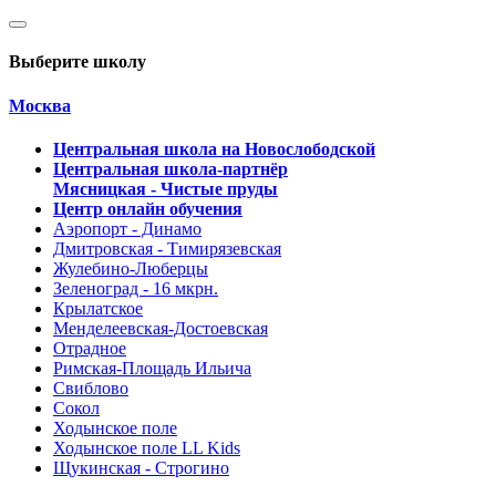
Выберите школу
Москва
Центральная школа на Новослободской
Центральная школа-партнёр
Мясницкая - Чистые пруды
Центр онлайн обучения
Аэропорт - Динамо
Дмитровская - Тимирязевская
Жулебино-Люберцы
Зеленоград - 16 мкрн.
Крылатское
Менделеевская-Достоевская
Отрадное
Римская-Площадь Ильича
Свиблово
Сокол
Ходынское поле
Ходынское поле LL Kids
Щукинская - Строгино