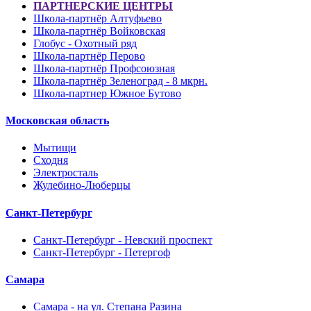
ПАРТНЕРСКИЕ ЦЕНТРЫ
Школа-партнёр Алтуфьево
Школа-партнёр Войковская
Глобус - Охотный ряд
Школа-партнёр Перово
Школа-партнёр Профсоюзная
Школа-партнёр Зеленоград - 8 мкрн.
Школа-партнер Южное Бутово
Московская область
Мытищи
Сходня
Электросталь
Жулебино-Люберцы
Санкт-Петербург
Санкт-Петербург - Невский проспект
Санкт-Петербург - Петергоф
Самара
Самара - на ул. Степана Разина