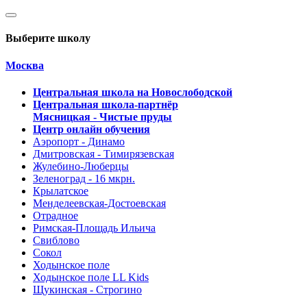
Выберите школу
Москва
Центральная школа на Новослободской
Центральная школа-партнёр
Мясницкая - Чистые пруды
Центр онлайн обучения
Аэропорт - Динамо
Дмитровская - Тимирязевская
Жулебино-Люберцы
Зеленоград - 16 мкрн.
Крылатское
Менделеевская-Достоевская
Отрадное
Римская-Площадь Ильича
Свиблово
Сокол
Ходынское поле
Ходынское поле LL Kids
Щукинская - Строгино