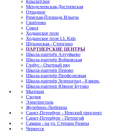
Крылатское
Менделеевская-Достоевская
Отрадное
Римская-Площадь Ильича
Свиблово
Сокол
Ходынское поле
Ходынское поле LL Kids
Щукинская - Строгино
ПАРТНЕРСКИЕ ЦЕНТРЫ
Школа-партнёр Алтуфьево
Школа-партнёр Войковская
Глобус - Охотный ряд
Школа-партнёр Перово
Школа-партнёр Профсоюзная
Школа-партнёр Зеленоград - 8 мкрн.
Школа-партнер Южное Бутово
Мытищи
Сходня
Электросталь
Жулебино-Люберцы
Санкт-Петербург - Невский проспект
Санкт-Петербург - Петергоф
Самара - на ул. Степана Разина
Черкесск