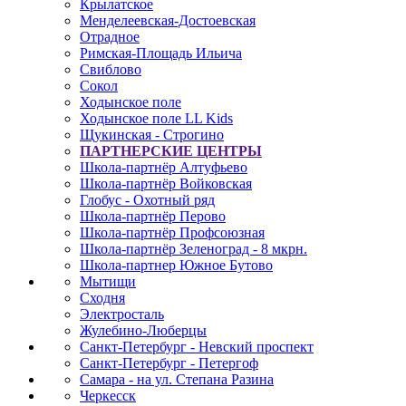
Крылатское
Менделеевская-Достоевская
Отрадное
Римская-Площадь Ильича
Свиблово
Сокол
Ходынское поле
Ходынское поле LL Kids
Щукинская - Строгино
ПАРТНЕРСКИЕ ЦЕНТРЫ
Школа-партнёр Алтуфьево
Школа-партнёр Войковская
Глобус - Охотный ряд
Школа-партнёр Перово
Школа-партнёр Профсоюзная
Школа-партнёр Зеленоград - 8 мкрн.
Школа-партнер Южное Бутово
Мытищи
Сходня
Электросталь
Жулебино-Люберцы
Санкт-Петербург - Невский проспект
Санкт-Петербург - Петергоф
Самара - на ул. Степана Разина
Черкесск