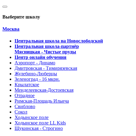
Выберите школу
Москва
Центральная школа на Новослободской
Центральная школа-партнёр
Мясницкая - Чистые пруды
Центр онлайн обучения
Аэропорт - Динамо
Дмитровская - Тимирязевская
Жулебино-Люберцы
Зеленоград - 16 мкрн.
Крылатское
Менделеевская-Достоевская
Отрадное
Римская-Площадь Ильича
Свиблово
Сокол
Ходынское поле
Ходынское поле LL Kids
Щукинская - Строгино