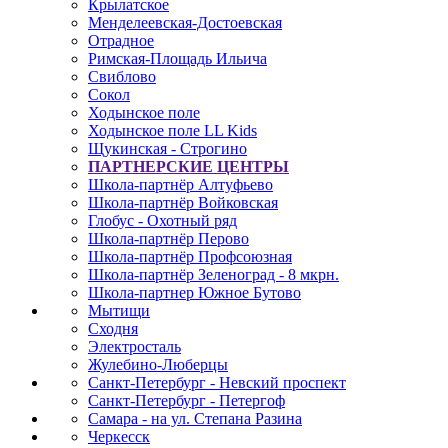
Крылатское
Менделеевская-Достоевская
Отрадное
Римская-Площадь Ильича
Свиблово
Сокол
Ходынское поле
Ходынское поле LL Kids
Щукинская - Строгино
ПАРТНЕРСКИЕ ЦЕНТРЫ
Школа-партнёр Алтуфьево
Школа-партнёр Войковская
Глобус - Охотный ряд
Школа-партнёр Перово
Школа-партнёр Профсоюзная
Школа-партнёр Зеленоград - 8 мкрн.
Школа-партнер Южное Бутово
Мытищи
Сходня
Электросталь
Жулебино-Люберцы
Санкт-Петербург - Невский проспект
Санкт-Петербург - Петергоф
Самара - на ул. Степана Разина
Черкесск