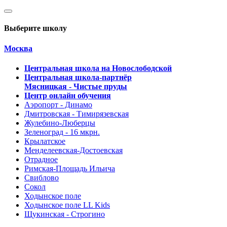
Выберите школу
Москва
Центральная школа на Новослободской
Центральная школа-партнёр
Мясницкая - Чистые пруды
Центр онлайн обучения
Аэропорт - Динамо
Дмитровская - Тимирязевская
Жулебино-Люберцы
Зеленоград - 16 мкрн.
Крылатское
Менделеевская-Достоевская
Отрадное
Римская-Площадь Ильича
Свиблово
Сокол
Ходынское поле
Ходынское поле LL Kids
Щукинская - Строгино